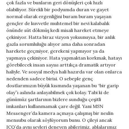
çok fazla ve bunların geri dönüşleri çok hızlı
olabiliyor. Sürekli bir podyumda duran ve gayet
normal olarak ergenliğini buram buram yaşayan
gençler de kuvvetle muhtemel bir nevi kalabalık
önünde süt dökmüş kedi misali hareket etmeye
çekiniyor. Hatta biraz vizyon yoksunuysa, bir anlık
gazla sorumluluğu alıyor ama daha sonradan
harekete geçmiyor, gerekeni yapmıyor ya da
yapmaya çekiniyor. Hata yapmaktan korkmak, hatayı
görebilecek insan sayısı arttıkça dramatik artıyor
haliyle. Ve sosyal medya hali hazırda var olan onlarca
nedenden sadece birisi. O sebeple genç
dostlarımızın büyük kısmında yaşanan bu “bir garip
olay”ı aslında anlayabilmek çok kolay. Tabi ki de
günümüz şartlarının bizlere sunduğu çeşitli
imkanları kullanmamak çare değil. Yani MSN
Messenger’da kamera açmaya çalışmış bir neslin
mensubu olarak söylüyorum bunu. O çileyi ancak
ICQ’da aynı şeyleri deneyen abilerimiz, ablalarımız