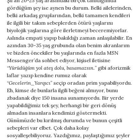
Şu an 20-25 yaş arasındaki birçok tanıdığımda
gördüğüm şey ise aynen bu durum. Belki ailelerinden,
belki arkadaş gruplarından, belki tamamen kendileri
ile ilgili bir takım sebeplerden ötürü yaşlarını
biyolojik yaşlarına göre ilerletmeyi beceremiyorlar.
Aslında empati yapıp bakıldığı zaman anlaşılabilir. En
azından 30-35 yaş grubunda olan benim akranlarım
ve bizden öncekiler bu yaşlarında en fazla MSN
Messenger’da sohbet ediyor, kişisel iletisine
“
Yürüdüğüm yol ateş dolu, basamazsın.
” gibi aforizmik
laflar yazıp kendine rumuz olarak
“
Gecelerin_Yarqıcı
” seçip oradan prim yapabiliyordu.
Eh, kimse de bunlarla ilgili beğeni almıyor, bunu
zbadanak diye 150 insana sunamıyordu. Bir yerde
yapabildiğimiz tek şey, herhangi bir geri dönüş
almadan insanlara kendimizi göstermekti.
Günümüzde bu kırılmış durumda ve bunun çeşitli
sebepleri var elbet. Çok daha kolay
sosyalleşebiliyoruz. Yazdığımız, paylaştığımız şeyler