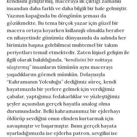
kendisini geliştirmiş, maceraya ilk çıktığı zamanki
insandan daha farklı ve daha bilgili bir hale gelmiştir.
Yazının kapağında bu döngünün şeması da
gözükmekte. Bu tema birçok yazar için güzel bir
macera ortaya koyarken kullanışlı olmakla beraber
en nihayetinde günümüz dünyasında da aslında her
birimizin başına gelebilmesi muhtemel bir takım
periyotları temsil etmektedir. Zaten kişisel gelişim ile
ilgili olarak bakıldığında, “
kendisini bir noktaya
ulaştırmış
” insanların tümünün aynı macerayı
yaşadıklarını görmek mümkün. Dolayısıyla
“Kahramanın Yolculuğu” dediğimiz süreç, kendi
hayatımızda bir yerlere gelmek için verdiğimiz
çabalar, yaptığımız fedakarlıklar ve yüzleştiğimiz
şeyler açısından gerçek hayatla analog olma
durumundadır. Belki kahramanımız bir ejderhayı
öldürüp sevdiğini onun elinden kurtarmak için
savaşmıştır ve başarmıştır. Bunu gerçek hayata
uyarladığımızda ise ejderha patron, sevgilisi ise