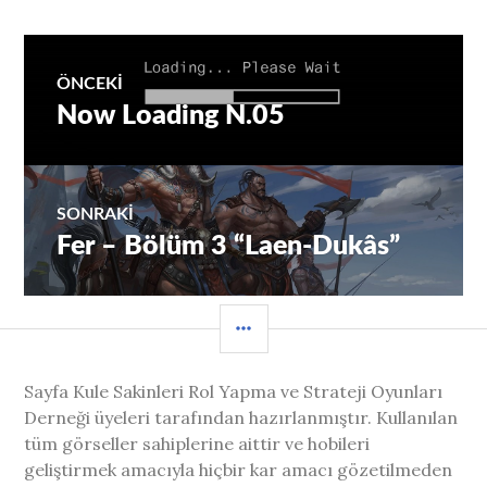
Yazı
ÖNCEKI
Now Loading N.05
Önceki
gezinmesi
yazı:
SONRAKI
Fer – Bölüm 3 “Laen-Dukâs”
Sıradaki
Yazı:
YAN
MENÜ
Sayfa Kule Sakinleri Rol Yapma ve Strateji Oyunları
Derneği üyeleri tarafından hazırlanmıştır. Kullanılan
tüm görseller sahiplerine aittir ve hobileri
geliştirmek amacıyla hiçbir kar amacı gözetilmeden