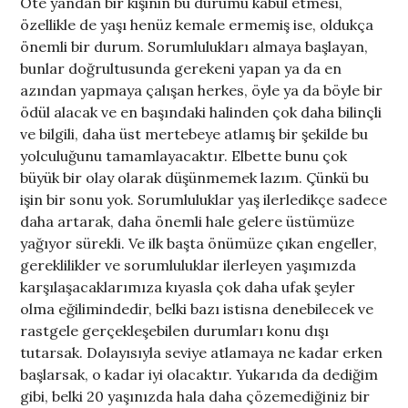
Öte yandan bir kişinin bu durumu kabul etmesi,
özellikle de yaşı henüz kemale ermemiş ise, oldukça
önemli bir durum. Sorumlulukları almaya başlayan,
bunlar doğrultusunda gerekeni yapan ya da en
azından yapmaya çalışan herkes, öyle ya da böyle bir
ödül alacak ve en başındaki halinden çok daha bilinçli
ve bilgili, daha üst mertebeye atlamış bir şekilde bu
yolculuğunu tamamlayacaktır. Elbette bunu çok
büyük bir olay olarak düşünmemek lazım. Çünkü bu
işin bir sonu yok. Sorumluluklar yaş ilerledikçe sadece
daha artarak, daha önemli hale gelere üstümüze
yağıyor sürekli. Ve ilk başta önümüze çıkan engeller,
gereklilikler ve sorumluluklar ilerleyen yaşımızda
karşılaşacaklarımıza kıyasla çok daha ufak şeyler
olma eğilimindedir, belki bazı istisna denebilecek ve
rastgele gerçekleşebilen durumları konu dışı
tutarsak. Dolayısıyla seviye atlamaya ne kadar erken
başlarsak, o kadar iyi olacaktır. Yukarıda da dediğim
gibi, belki 20 yaşınızda hala daha çözemediğiniz bir