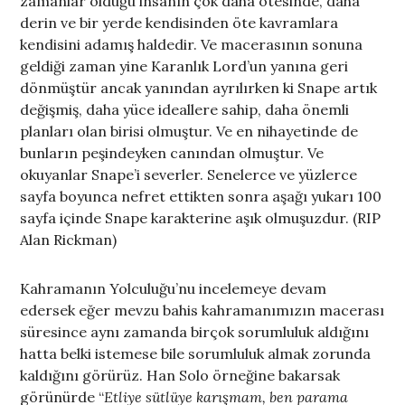
zamanlar olduğu insanın çok daha ötesinde, daha
derin ve bir yerde kendisinden öte kavramlara
kendisini adamış haldedir. Ve macerasının sonuna
geldiği zaman yine Karanlık Lord’un yanına geri
dönmüştür ancak yanından ayrılırken ki Snape artık
değişmiş, daha yüce ideallere sahip, daha önemli
planları olan birisi olmuştur. Ve en nihayetinde de
bunların peşindeyken canından olmuştur. Ve
okuyanlar Snape’i severler. Senelerce ve yüzlerce
sayfa boyunca nefret ettikten sonra aşağı yukarı 100
sayfa içinde Snape karakterine aşık olmuşuzdur. (RIP
Alan Rickman)
Kahramanın Yolculuğu’nu incelemeye devam
edersek eğer mevzu bahis kahramanımızın macerası
süresince aynı zamanda birçok sorumluluk aldığını
hatta belki istemese bile sorumluluk almak zorunda
kaldığını görürüz. Han Solo örneğine bakarsak
görünürde “
Etliye sütlüye karışmam, ben parama