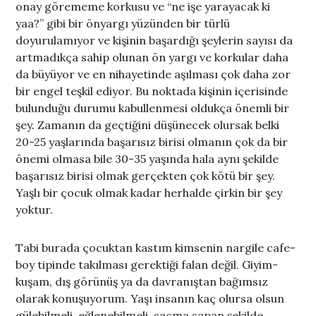
onay görememe korkusu ve “ne işe yarayacak ki
yaa?” gibi bir önyargı yüzünden bir türlü
doyurulamıyor ve kişinin başardığı şeylerin sayısı da
artmadıkça sahip olunan ön yargı ve korkular daha
da büyüyor ve en nihayetinde aşılması çok daha zor
bir engel teşkil ediyor. Bu noktada kişinin içerisinde
bulunduğu durumu kabullenmesi oldukça önemli bir
şey. Zamanın da geçtiğini düşünecek olursak belki
20-25 yaşlarında başarısız birisi olmanın çok da bir
önemi olmasa bile 30-35 yaşında hala aynı şekilde
başarısız birisi olmak gerçekten çok kötü bir şey.
Yaşlı bir çocuk olmak kadar herhalde çirkin bir şey
yoktur.
Tabi burada çocuktan kastım kimsenin nargile cafe-
boy tipinde takılması gerektiği falan değil. Giyim-
kuşam, dış görünüş ya da davranıştan bağımsız
olarak konuşuyorum. Yaşı insanın kaç olursa olsun
gülebilmeli, eğlenebilmeli, saçma sapan şekilde