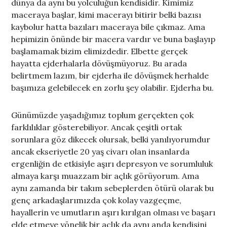
dünya da aynı bu yolculuğun kendisidir. Kimimiz
maceraya başlar, kimi macerayı bitirir belki bazısı
kaybolur hatta bazıları maceraya bile çıkmaz. Ama
hepimizin önünde bir macera vardır ve buna başlayıp
başlamamak bizim elimizdedir. Elbette gerçek
hayatta ejderhalarla dövüşmüyoruz. Bu arada
belirtmem lazım, bir ejderha ile dövüşmek herhalde
başımıza gelebilecek en zorlu şey olabilir. Ejderha bu.
Günümüzde yaşadığımız toplum gerçekten çok
farklılıklar gösterebiliyor. Ancak çeşitli ortak
sorunlara göz dikecek olursak, belki yanılıyorumdur
ancak ekseriyetle 20 yaş civarı olan insanlarda
ergenliğin de etkisiyle aşırı depresyon ve sorumluluk
almaya karşı muazzam bir açlık görüyorum. Ama
aynı zamanda bir takım sebeplerden ötürü olarak bu
genç arkadaşlarımızda çok kolay vazgeçme,
hayallerin ve umutların aşırı kırılgan olması ve başarı
elde etmeye yönelik bir açlık da aynı anda kendisini