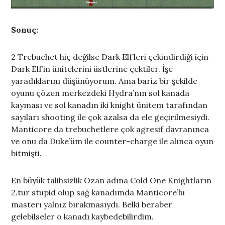
Sonuç:
2 Trebuchet hiç değilse Dark Elf’leri çekindirdiği için
Dark Elf’in ünitelerini üstlerine çektiler. İşe
yaradıklarını düşünüyorum. Ama bariz bir şekilde
oyunu çözen merkezdeki Hydra’nın sol kanada
kayması ve sol kanadın iki knight ünitem tarafından
sayıları shooting ile çok azalsa da ele geçirilmesiydi.
Manticore da trebuchetlere çok agresif davranınca
ve onu da Duke’üm ile counter-charge ile alınca oyun
bitmişti.
En büyük talihsizlik Ozan adına Cold One Knightların
2.tur stupid olup sağ kanadımda Manticore’lu
masterı yalnız bırakmasıydı. Belki beraber
gelebilseler o kanadı kaybedebilirdim.