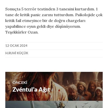
Sonuçta 5 terrör testinden 3 tanesini kurtardım. 1
tane de kritik panic zarını tutturdum. Psikolojide çok
kritik fail etmeyince bir de doğru chargeları
yapabilince oyun geldi diye düşünüyorum.
Teşekkürler Ozan.
12 OCAK 2024
H.RUHI KÜÇÜK
Yazı
ÖNCEKI
Zvéntul’a Ağıt
Önceki
gezinmesi
yazı: