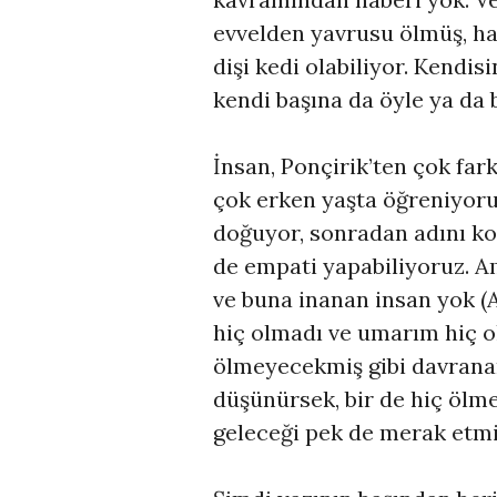
evvelden yavrusu ölmüş, ha
dişi kedi olabiliyor. Kendi
kendi başına da öyle ya da 
İnsan, Ponçirik’ten çok far
çok erken yaşta öğreniyoruz
doğuyor, sonradan adını ko
de empati yapabiliyoruz. A
ve buna inanan insan yok (A
hiç olmadı ve umarım hiç ol
ölmeyecekmiş gibi davrana
düşünürsek, bir de hiç ölm
geleceği pek de merak etm