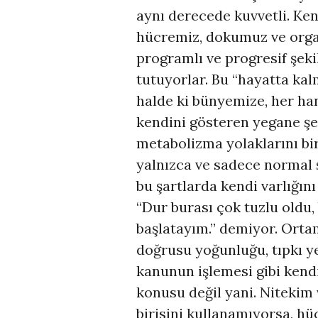
aynı derecede kuvvetli. Ke
hücremiz, dokumuz ve organ
programlı ve progresif şek
tutuyorlar. Bu “hayatta kal
halde ki bünyemize, her han
kendini gösteren yegane şey
metabolizma yolaklarını bir
yalnızca ve sadece normal ş
bu şartlarda kendi varlığın
“Dur burası çok tuzlu oldu
başlatayım.” demiyor. Orta
doğrusu yoğunluğu, tıpkı y
kanunun işlemesi gibi kendi
konusu değil yani. Nitekim 
birisini kullanamıyorsa, hü