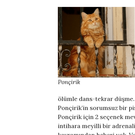
Ponçirik
ölümle dans-tekrar düşme…
Ponçirik’in sorumsuz bir pi
Ponçirik için 2 seçenek mev
intihara meyilli bir adrena
kavramından haberi yok. Ve