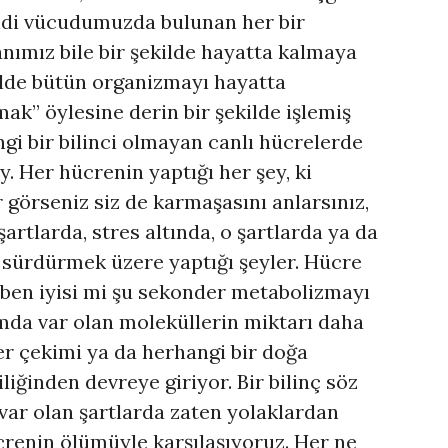
ndi vücudumuzda bulunan her bir
ımız bile bir şekilde hayatta kalmaya
ilde bütün organizmayı hayatta
mak” öylesine derin bir şekilde işlemiş
gi bir bilinci olmayan canlı hücrelerde
. Her hücrenin yaptığı her şey, ki
 görseniz siz de karmaşasını anlarsınız,
artlarda, stres altında, o şartlarda ya da
ı sürdürmek üzere yaptığı şeyler. Hücre
, ben iyisi mi şu sekonder metabolizmayı
mda var olan moleküllerin miktarı daha
er çekimi ya da herhangi bir doğa
liğinden devreye giriyor. Bir bilinç söz
var olan şartlarda zaten yolaklardan
crenin ölümüyle karşılaşıyoruz. Her ne