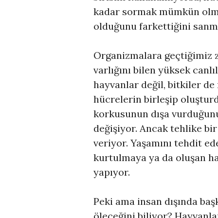
kadar sormak mümkün olma
olduğunu farkettiğini san
Organizmalara geçtiğimiz z
varlığını bilen yüksek canl
hayvanlar değil, bitkiler 
hücrelerin birleşip oluştu
korkusunun dışa vurduğunu 
değişiyor. Ancak tehlike bir 
veriyor. Yaşamını tehdit ed
kurtulmaya ya da oluşan ha
yapıyor.
Peki ama insan dışında başk
öleceğini biliyor? Hayvanlar