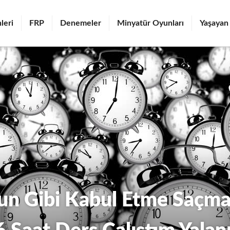
leri
FRP
Denemeler
Minyatür Oyunları
Yaşayan
un Gibi Kabul Etme Saçmal