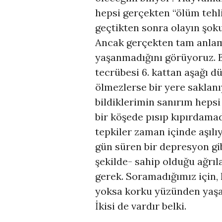
hepsi gerçekten “ölüm tehli
geçtikten sonra olayın şoku
Ancak gerçekten tam anla
yaşanmadığını görüyoruz. B
tecrübesi 6. kattan aşağı d
ölmezlerse bir yere saklanıy
bildiklerimin sanırım hepsi
bir köşede pısıp kıpırdamad
tepkiler zaman içinde aşılı
gün süren bir depresyon gi
şekilde- sahip olduğu ağrı
gerek. Soramadığımız için,
yoksa korku yüzünden yaşa
İkisi de vardır belki.