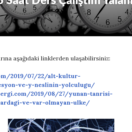
Saat Ders Çalıştım Yalan
rına aşağıdaki linklerden ulaşabilirsiniz:
om/2019/07/22/alt-kultur-
esyon-ve-y-neslinin-yolculugu/
ergi.com/2019/08/27/yunan-tanrisi-
ardagi-ve-var-olmayan-ulke/