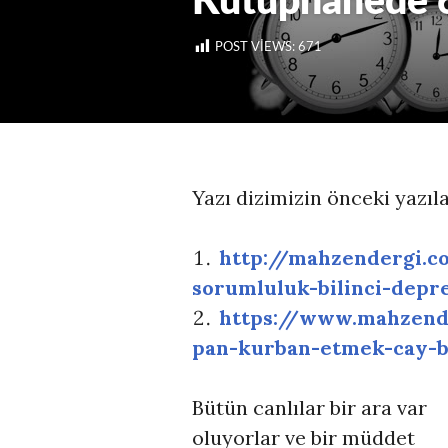
Kütüphanede 6 
POST VIEWS:
671
Yazı dizimizin önceki yazıla
http://mahzendergi.c
sorumluluk-bilinci-depr
https://www.mahzend
pan-kurban-etmek-cay-b
Bütün canlılar bir ara var
oluyorlar ve bir müddet