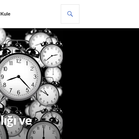
ARA
 Kule
ığı ve