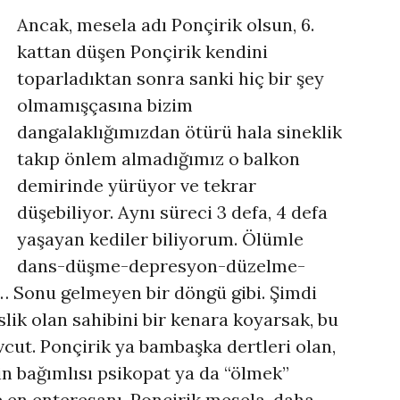
Ancak, mesela adı Ponçirik olsun, 6.
kattan düşen Ponçirik kendini
toparladıktan sonra sanki hiç bir şey
olmamışçasına bizim
dangalaklığımızdan ötürü hala sineklik
takıp önlem almadığımız o balkon
demirinde yürüyor ve tekrar
düşebiliyor. Aynı süreci 3 defa, 4 defa
yaşayan kediler biliyorum. Ölümle
dans-düşme-depresyon-düzelme-
 Sonu gelmeyen bir döngü gibi. Şimdi
slik olan sahibini bir kenara koyarsak, bu
cut. Ponçirik ya bambaşka dertleri olan,
lin bağımlısı psikopat ya da “ölmek”
 en enteresanı, Ponçirik mesela, daha