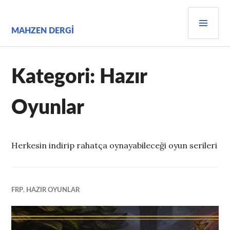
İçeriğe
BIRI
geç
MEN
MAHZEN DERGI
Kategori:
Hazır
Oyunlar
Herkesin indirip rahatça oynayabileceği oyun serileri
FRP
,
HAZIR OYUNLAR