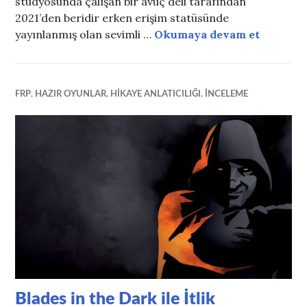
stüdyosunda çalışan bir avuç deli tarafından
2021’den beridir erken erişim statüsünde
Oynu-Yo
yayınlanmış olan sevimli …
Okumaya devam et
FRP
,
HAZIR OYUNLAR
,
HIKAYE ANLATICILIĞI
,
INCELEME
Blades in the Dark ile İtlik