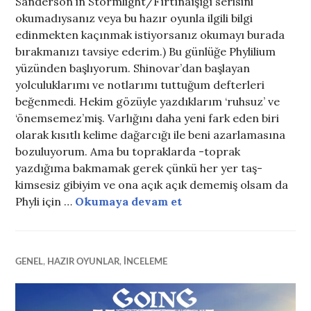
Sanderson’ın Stormlight/Fırtınaışığı serisini
okumadıysanız veya bu hazır oyunla ilgili bilgi
edinmekten kaçınmak istiyorsanız okumayı burada
bırakmanızı tavsiye ederim.) Bu günlüğe Phylilium
yüzünden başlıyorum. Shinovar’dan başlayan
yolculuklarımı ve notlarımı tuttuğum defterleri
beğenmedi. Hekim gözüyle yazdıklarım ‘ruhsuz’ ve
‘önemsemez’miş. Varlığını daha yeni fark eden biri
olarak kısıtlı kelime dağarcığı ile beni azarlamasına
bozuluyorum. Ama bu topraklarda -toprak
yazdığıma bakmamak gerek çünkü her yer taş-
kimsesiz gibiyim ve ona açık açık dememiş olsam da
Cosmere RPG: Veth-Kız
Phyli için …
Okumaya devam et
GENEL
,
HAZIR OYUNLAR
,
INCELEME