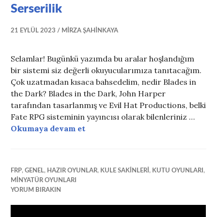
Serserilik
21 EYLÜL 2023
MIRZA ŞAHINKAYA
Selamlar! Bugünkü yazımda bu aralar hoşlandığım
bir sistemi siz değerli okuyucularımıza tanıtacağım.
Çok uzatmadan kısaca bahsedelim, nedir Blades in
the Dark? Blades in the Dark, John Harper
tarafından tasarlanmış ve Evil Hat Productions, belki
Fate RPG sisteminin yayıncısı olarak bilenleriniz …
Blades in the Dark ile İtlik Serser
Okumaya devam et
FRP
,
GENEL
,
HAZIR OYUNLAR
,
KULE SAKINLERI
,
KUTU OYUNLARI
,
MINYATÜR OYUNLARI
YORUM BIRAKIN