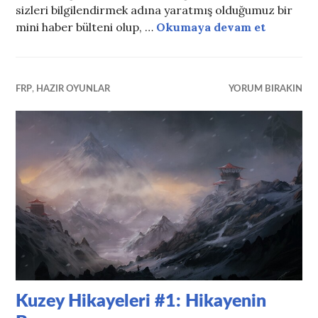
sizleri bilgilendirmek adına yaratmış olduğumuz bir
#1 Kule H
mini haber bülteni olup, …
Okumaya devam et
FRP
,
HAZIR OYUNLAR
YORUM BIRAKIN
Kuzey Hikayeleri #1: Hikayenin