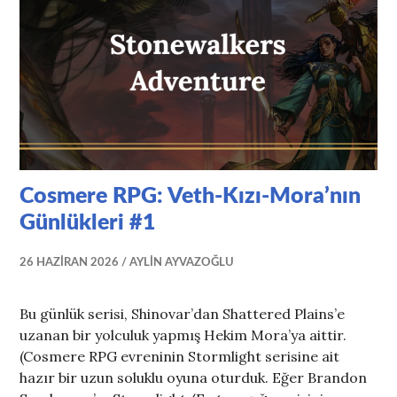
Cosmere RPG: Veth-Kızı-Mora’nın
Günlükleri #1
26 HAZIRAN 2026
AYLIN AYVAZOĞLU
Bu günlük serisi, Shinovar’dan Shattered Plains’e
uzanan bir yolculuk yapmış Hekim Mora’ya aittir.
(Cosmere RPG evreninin Stormlight serisine ait
hazır bir uzun soluklu oyuna oturduk. Eğer Brandon