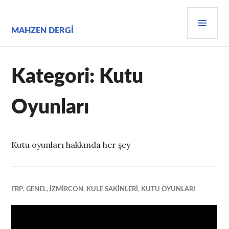
İçeriğe
BIRI
geç
MEN
MAHZEN DERGI
Kategori:
Kutu
Oyunları
Kutu oyunları hakkında her şey
FRP
,
GENEL
,
İZMIRCON
,
KULE SAKINLERI
,
KUTU OYUNLARI