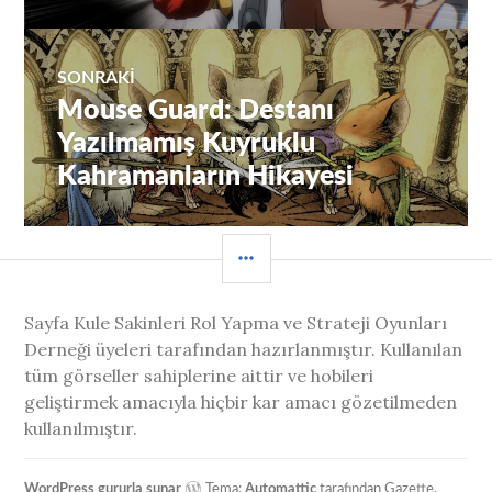
SONRAKI
Mouse Guard: Destanı
Sıradaki
Yazı:
Yazılmamış Kuyruklu
Kahramanların Hikayesi
YAN
MENÜ
Sayfa Kule Sakinleri Rol Yapma ve Strateji Oyunları
Derneği üyeleri tarafından hazırlanmıştır. Kullanılan
tüm görseller sahiplerine aittir ve hobileri
geliştirmek amacıyla hiçbir kar amacı gözetilmeden
kullanılmıştır.
WordPress gururla sunar
Tema:
Automattic
tarafından Gazette.