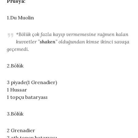
Prusya:
1.Du Muolin
*Bölük çok fazla kayıp vermemesine rağmen kalan
kuvvetler ”
shaken
” olduğundan kimse ikinci savaşa
geçemedi.
2.Bölük
3 piyade(1 Grenadier)
1 Hussar
1 topçu bataryası
3.Bölük
2 Grenadier
2 atlı topçu bataryası