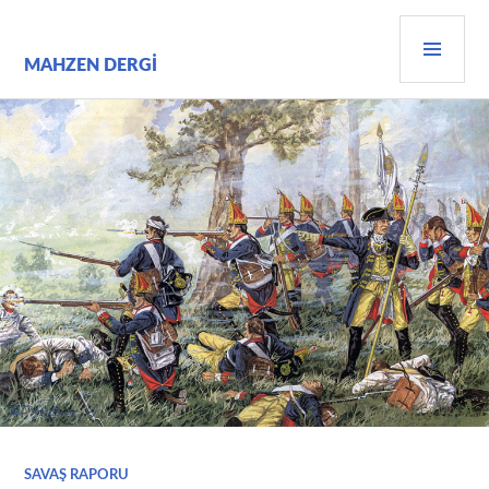
İçeriğe
BIRI
geç
MEN
MAHZEN DERGI
SAVAŞ RAPORU