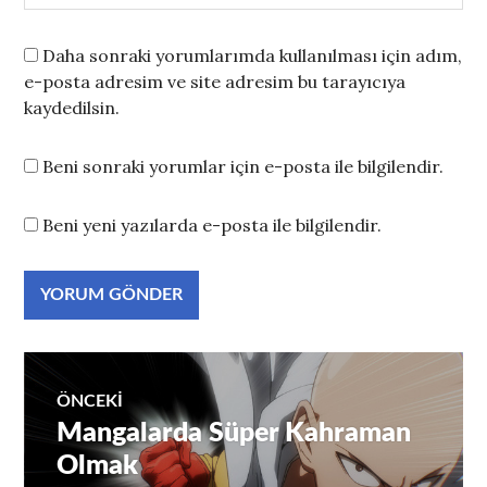
Daha sonraki yorumlarımda kullanılması için adım,
e-posta adresim ve site adresim bu tarayıcıya
kaydedilsin.
Beni sonraki yorumlar için e-posta ile bilgilendir.
Beni yeni yazılarda e-posta ile bilgilendir.
Yazı
ÖNCEKI
Mangalarda Süper Kahraman
Önceki
gezinmesi
yazı:
Olmak