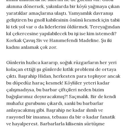
akınına dönersek, yakınlarda bir köyü yağmaya çıkan
yaratıklar amaçlarına ulaştı. Yamyamlık davranışı
geliştiren bu gnoll kabilesinin önünü kesmek için tabii
ki tek yol var o da liderlerini öldürmek. Tereyağından
kıl çekercesine yapılabilecek bu işi ise kim istemedi?
Korkak Çavuş Siv ve Hanımefendi Madeline. Şu iki
kadını anlamak çok zor.
Günlerin hızlıca kararıp, soğuk rüzgarların her yeri
kolaçan ettiği şu günlerde kıtlık problemi de ortaya
çıktı. Başrahip Hidan, herkesten para topluyor ancak
bu düpedüz haraç kesmek! Köylüler yeteri kadar
çalışmadıysa, bu barbar çiftçileri neden bizim
bağışlarımız doyuracakmış?! Saçmalık. Bir de kendi
muhafız gurubunu çıkardı, sanki bu barbarlar
anlayacakmış gibi. Başrahip ne kadar ılımlı ve
rasyonel bir insansa, tebaası da bir o kadar fanatik
ve hayalperest. Barbarlarla kilisenin sürtüşme