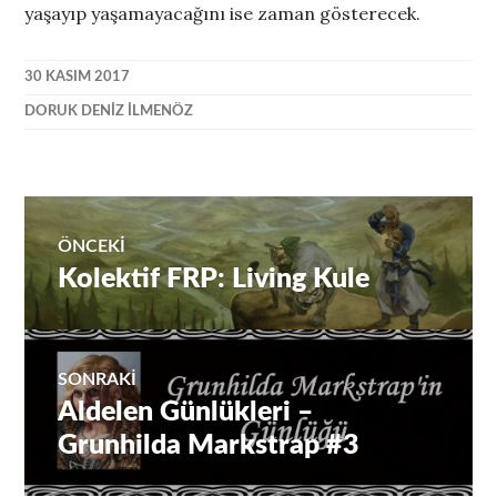
yaşayıp yaşamayacağını ise zaman gösterecek.
30 KASIM 2017
DORUK DENIZ İLMENÖZ
Yazı
ÖNCEKI
Kolektif FRP: Living Kule
Önceki
gezinmesi
yazı:
SONRAKI
Aldelen Günlükleri –
Sıradaki
Yazı:
Grunhilda Markstrap #3