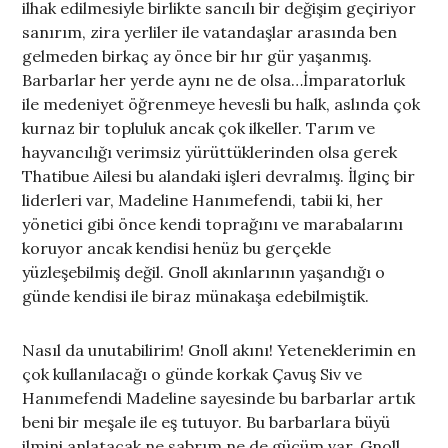
ilhak edilmesiyle birlikte sancılı bir değişim geçiriyor
sanırım, zira yerliler ile vatandaşlar arasında ben
gelmeden birkaç ay önce bir hır gür yaşanmış.
Barbarlar her yerde aynı ne de olsa…İmparatorluk
ile medeniyet öğrenmeye hevesli bu halk, aslında çok
kurnaz bir topluluk ancak çok ilkeller. Tarım ve
hayvancılığı verimsiz yürüttüklerinden olsa gerek
Thatibue Ailesi bu alandaki işleri devralmış. İlginç bir
liderleri var, Madeline Hanımefendi, tabii ki, her
yönetici gibi önce kendi toprağını ve marabalarını
koruyor ancak kendisi henüz bu gerçekle
yüzleşebilmiş değil. Gnoll akınlarının yaşandığı o
günde kendisi ile biraz münakaşa edebilmiştik.
Nasıl da unutabilirim! Gnoll akını! Yeteneklerimin en
çok kullanılacağı o günde korkak Çavuş Siv ve
Hanımefendi Madeline sayesinde bu barbarlar artık
beni bir meşale ile eş tutuyor. Bu barbarlara büyü
ilmini anlatacak ne sabrım ne de gücüm var. Gnoll