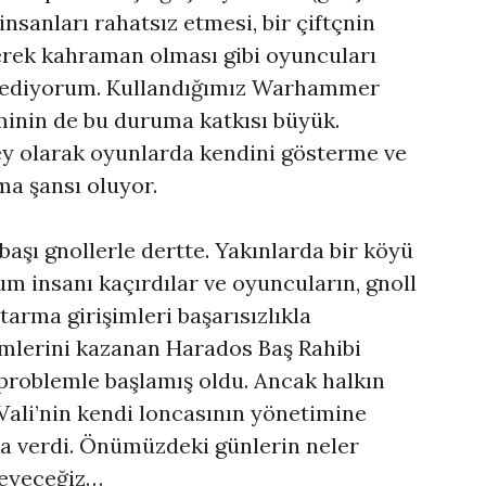
insanları rahatsız etmesi, bir çiftçnin
erek kahraman olması gibi oyuncuları
hsediyorum. Kullandığımız Warhammer
eminin de bu duruma katkısı büyük.
rey olarak oyunlarda kendini gösterme ve
ma şansı oluyor.
aşı gnollerle dertte. Yakınlarda bir köyü
m insanı kaçırdılar ve oyuncuların, gnoll
tarma girişimleri başarısızlıkla
çimlerini kazanan Harados Baş Rahibi
problemle başlamış oldu. Ancak halkın
Vali’nin kendi loncasının yönetimine
lka verdi. Önümüzdeki günlerin neler
zleyeceğiz…