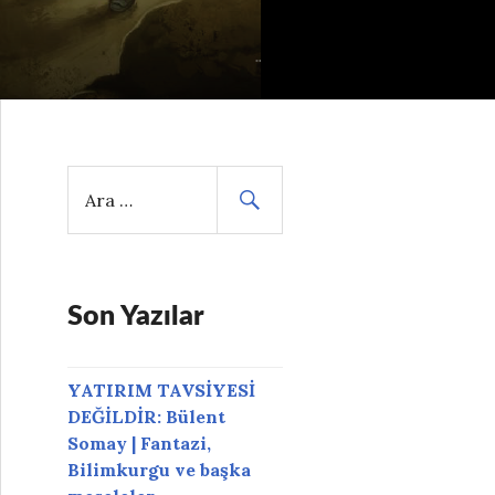
A
r
a
m
a
:
Son Yazılar
YATIRIM TAVSİYESİ
DEĞİLDİR: Bülent
Somay | Fantazi,
Bilimkurgu ve başka