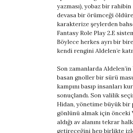
yazması), yobaz bir rahibin 
devasa bir örümceği öldür
karakterize şeylerden ba
Fantasy Role Play 2.E sist
Böylece herkes ayrı bir bi
kendi rengini Aldelen’e kat
Son zamanlarda Aldelen’in b
basan gnoller bir sürü masu
kampını basıp insanları kur
sonuçlandı. Son valilik se
Hidan, yönetime büyük bir 
gönlünü almak için önceki 
aldığı av alanını tekrar ha
getireceğini hep birlikte i