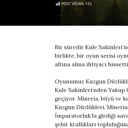
POST VIEWS:
741
Bir süredir Kule Sakinleri’
birlikte, bir oyun serisi o
altına alma ihtiyacı hissett
Oyunumuz Kuzgun Düzlükler
Kule Sakinleri’nden Yakup
geçiyor. Mineria, büyü ve kı
Kuzgun Düzlükleri, Miner
İmparatorluk’la girdiği sav
şehir krallıkları topluluğun