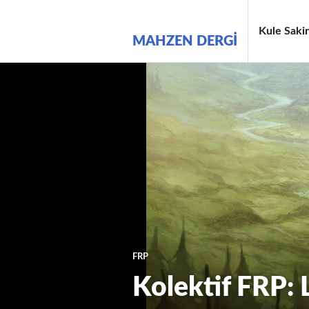
İçeriğe
geç
Kule Sakin
MAHZEN DERGI
FRP
Kolektif FRP: 