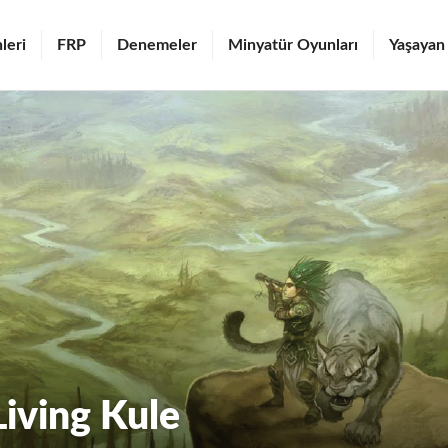
leri
FRP
Denemeler
Minyatür Oyunları
Yaşayan
Living Kule