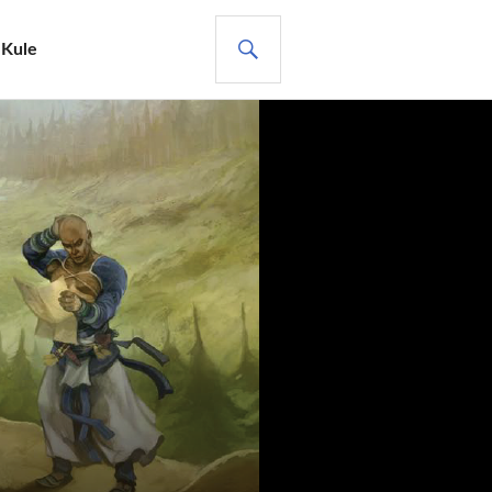
ARA
 Kule