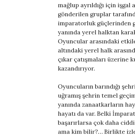
mağlup ayrıldığı için işgal
gönderilen gruplar tarafın
imparatorluk güçlerinden ge
yanında yerel halktan karak
Oyuncular arasındaki etkile
altındaki yerel halk arasın
çıkar çatışmaları üzerine 
kazandırıyor.
Oyuncuların barındığı şehr
uğramış şehrin temel geçim
yanında zanaatkarların haya
hayatı da var. Belki İmpar
başarırlarsa çok daha ciddi
ama kim bilir?… Birlikte izl