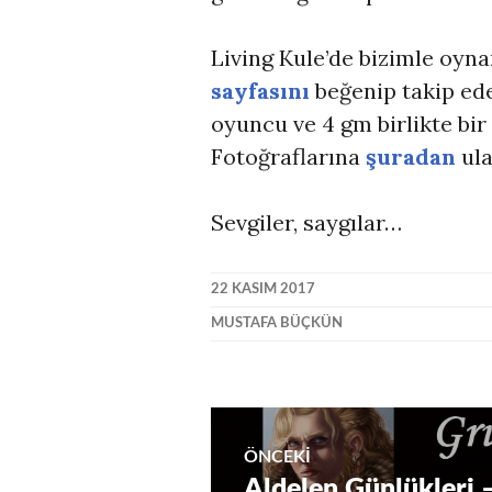
Living Kule’de bizimle oyn
sayfasını
beğenip takip ede
oyuncu ve 4 gm birlikte bir
Fotoğraflarına
şuradan
ula
Sevgiler, saygılar…
22 KASIM 2017
MUSTAFA BÜÇKÜN
Yazı
ÖNCEKI
Aldelen Günlükleri 
Önceki