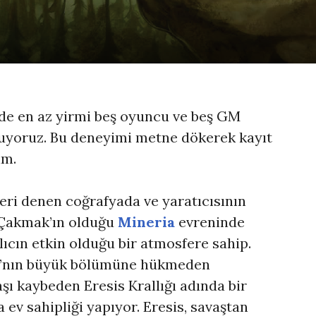
nde en az yirmi beş oyuncu ve beş GM
ynuyoruz. Bu deneyimi metne dökerek kayıt
im.
i denen coğrafyada ve yaratıcısının
 Çakmak’ın olduğu
Mineria
evreninde
lıcın etkin olduğu bir atmosfere sahip.
ia’nın büyük bölümüne hükmeden
aşı kaybeden Eresis Krallığı adında bir
a ev sahipliği yapıyor. Eresis, savaştan