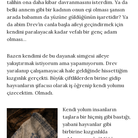
talihin ona daha kibar davranmasını isterdim. Ya da
belki annem gibi bir kadının onun eşi olması şansın
arada babamın da yüzüne güldüğünün işaretidir? Ya
da abim Drev’in canla başla aileyi geçindirmek için
kendini paralayacak kadar vefalı bir genç adam
olması…
Bazen kendimi de bu dayanak simgesi aileye
yakıştırmak istiyorum ama yapamıyorum. Drev
yaralanıp çalışamayacak hale geldiğinde hissettiğim
kızgınlık gerçekti. Büyük çiftliklerden birine gidip
hayvanların şifacısı olarak iş öğrenip kendi yolumu
çizecektim. Olmadı.
Kendi yolum insanların
taşlara bir hiçmiş gibi bastığı,
yabani hayvanlar gibi
birbirine kızgınlıkla