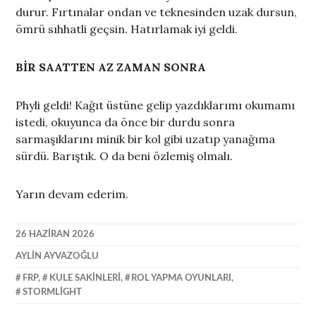
durur. Fırtınalar ondan ve teknesinden uzak dursun,
ömrü sıhhatli geçsin. Hatırlamak iyi geldi.
BİR SAATTEN AZ ZAMAN SONRA
Phyli geldi! Kağıt üstüne gelip yazdıklarımı okumamı
istedi, okuyunca da önce bir durdu sonra
sarmaşıklarını minik bir kol gibi uzatıp yanağıma
sürdü. Barıştık. O da beni özlemiş olmalı.
Yarın devam ederim.
26 HAZIRAN 2026
AYLIN AYVAZOĞLU
FRP
,
KULE SAKINLERI
,
ROL YAPMA OYUNLARI
,
STORMLIGHT