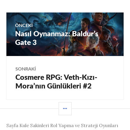
Yazı
ÖNCEKI
Nasıl Oynanmaz: Baldur’s
Önceki
gezinmesi
yazı:
Gate 3
SONRAKI
Cosmere RPG: Veth-Kızı-
Sıradaki
Yazı:
Mora’nın Günlükleri #2
YAN
MENÜ
Sayfa Kule Sakinleri Rol Yapma ve Strateji Oyunları