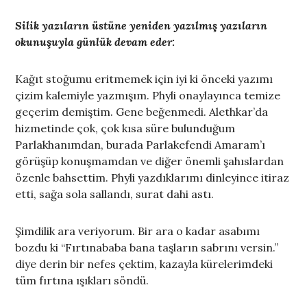
Silik yazıların üstüne yeniden yazılmış yazıların
okunuşuyla günlük devam eder:
Kağıt stoğumu eritmemek için iyi ki önceki yazımı
çizim kalemiyle yazmışım. Phyli onaylayınca temize
geçerim demiştim. Gene beğenmedi. Alethkar’da
hizmetinde çok, çok kısa süre bulunduğum
Parlakhanımdan, burada Parlakefendi Amaram’ı
görüşüp konuşmamdan ve diğer önemli şahıslardan
özenle bahsettim. Phyli yazdıklarımı dinleyince itiraz
etti, sağa sola sallandı, surat dahi astı.
Şimdilik ara veriyorum. Bir ara o kadar asabımı
bozdu ki “Fırtınababa bana taşların sabrını versin.”
diye derin bir nefes çektim, kazayla kürelerimdeki
tüm fırtına ışıkları söndü.