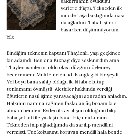
saldırmanın övüldüğü
yerlere düştü. Tekneden ilk
inip de taşa bastığımda nasıl
da ağladım. Tuhaf, şimdi
basarken düşünmüyorum
bile.
Bindiğim teknenin kaptanı Thaylenli, yaşı geçkince
bir adamdı. Ben ona Kıznag diye seslenirdim ama
Thaylen isimlerini oldu olası düzgün söylemeyi
beceremem. Muhtemelen adı Kzngk gibi bir şeydi.
Yol boyu bana sahip olduğu iki kitabı okutup
tonlamamı övmüştü. Alethiler hakkında verdiği
öğütlerin nasıl işime yarayacağını sonradan anladım.
Halkının namına rağmen fazladan üç broam bile
almadı benden. Evden ilk ayrılışım olduğunu bilip
baba şefkati ile yaklaştı bana. Hiç unutamam.
Tekneden inip ağladığımda da sarılıp mendilini
vermişti. Tuz kokusunu koruyan mendili hala bende