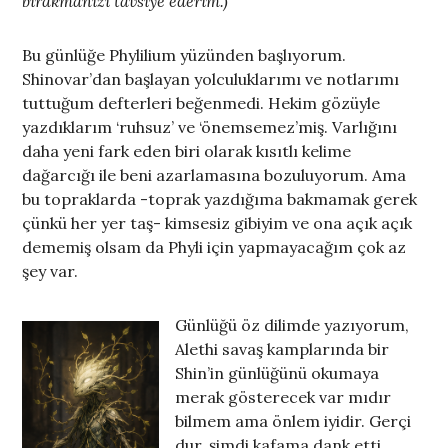
bırakmanızı tavsiye ederim.)
Bu günlüğe Phylilium yüzünden başlıyorum.
Shinovar’dan başlayan yolculuklarımı ve notlarımı
tuttuğum defterleri beğenmedi. Hekim gözüyle
yazdıklarım ‘ruhsuz’ ve ‘önemsemez’miş. Varlığını
daha yeni fark eden biri olarak kısıtlı kelime
dağarcığı ile beni azarlamasına bozuluyorum. Ama
bu topraklarda -toprak yazdığıma bakmamak gerek
çünkü her yer taş- kimsesiz gibiyim ve ona açık açık
dememiş olsam da Phyli için yapmayacağım çok az
şey var.
Günlüğü öz dilimde yazıyorum,
Alethi savaş kamplarında bir
Shin’in günlüğünü okumaya
merak gösterecek var mıdır
bilmem ama önlem iyidir. Gerçi
dur, şimdi kafama dank etti,