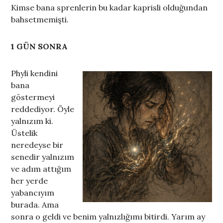
Kimse bana sprenlerin bu kadar kaprisli olduğundan
bahsetmemişti.
1 GÜN SONRA
Phyli kendini
bana
göstermeyi
reddediyor. Öyle
yalnızım ki.
Üstelik
neredeyse bir
senedir yalnızım
ve adım attığım
her yerde
yabancıyım
burada. Ama
sonra o geldi ve benim yalnızlığımı bitirdi. Yarım ay