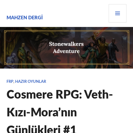
İçeriğe
BIRI
geç
MEN
MAHZEN DERGI
FRP
,
HAZIR OYUNLAR
Cosmere RPG: Veth-
Kızı-Mora’nın
Günlükleri #1