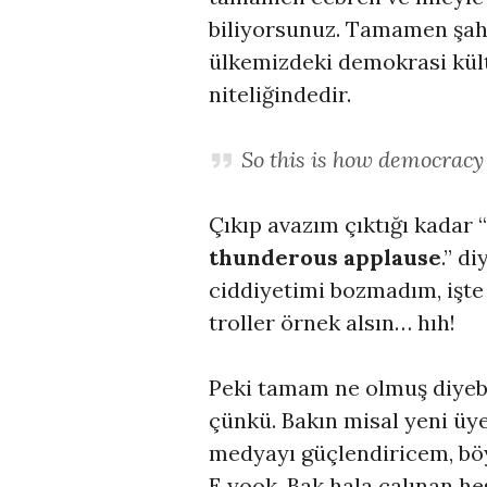
biliyorsunuz. Tamamen şah
ülkemizdeki demokrasi kült
niteliğindedir.
So this is how democracy
Çıkıp avazım çıktığı kadar 
thunderous applause
.” d
ciddiyetimi bozmadım, işte 
troller örnek alsın… hıh!
Peki tamam ne olmuş diyeb
çünkü. Bakın misal yeni üye
medyayı güçlendiricem, bö
E yook. Bak hala çalınan he