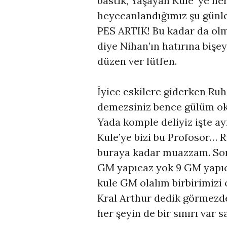
bastık, Yaşayan Kule ’ye h
heyecanlandığımız şu günl
PES ARTIK! Bu kadar da olm
diye Nihan’ın hatırına biş
düzen ver lütfen.
İyice eskilere giderken Ruh
demezsiniz bence gülüm oku
Yada komple deliyiz işte 
Kule’ye bizi bu Profosor… Ru
buraya kadar muazzam. Sonra
GM yapıcaz yok 9 GM yapı
kule GM olalım birbirimizi
Kral Arthur dedik görmezde
her şeyin de bir sınırı var s