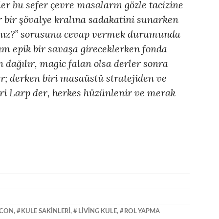
er bu sefer çevre masaların gözle tacizine
r bir şövalye kralına sadakatini sunarken
sınız?” sorusuna cevap vermek durumunda
am epik bir savaşa gireceklerken fonda
 dağılır, magic falan olsa derler sonra
r; derken biri masaüstü stratejiden ve
iri Larp der, herkes hüzünlenir ve merak
RCON
,
KULE SAKINLERI
,
LIVING KULE
,
ROL YAPMA