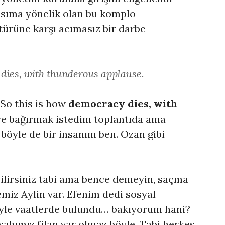
sıma yönelik olan bu komplo
ürüne karşı acımasız bir darbe
 dies, with thunderous applause.
“So this is how
democracy dies, with
iye bağırmak istedim toplantıda ama
böyle de bir insanım ben. Ozan gibi
ilirsiniz tabi ama bence demeyin, saçma
miz Aylin var. Efenim dedi sosyal
yle vaatlerde bulundu… bakıyorum hani?
sabımız filan var olmaz böyle. Tabi herkes