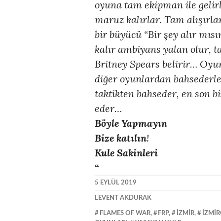
oyuna tam ekipman ile gelirl
maruz kalırlar. Tam alışırla
bir büyücü “Bir şey alır mı
kalır ambiyans yalan olur, t
Britney Spears belirir… Oyun
diğer oyunlardan bahsederle
taktikten bahseder, en son b
eder…
Böyle Yapmayın
Bize katılın
!
Kule Sakinleri
“
5 EYLÜL 2019
LEVENT AKDURAK
FLAMES OF WAR
,
FRP
,
İZMIR
,
İZMI