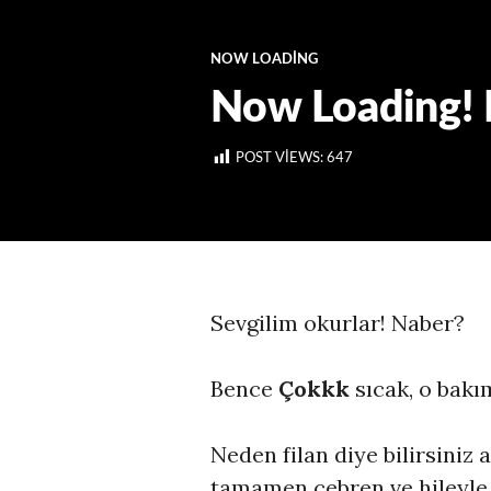
NOW LOADING
Now Loading! 
POST VIEWS:
647
Sevgilim okurlar! Naber?
Bence
Çokkk
sıcak, o bak
Neden filan diye bilirsiniz
tamamen cebren ve hileyle 