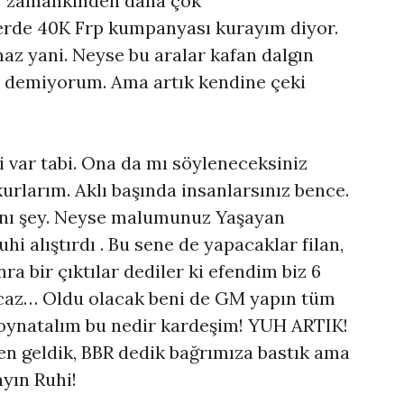
er zamankinden daha çok
erde 40K Frp kumpanyası kurayım diyor.
az yani. Neyse bu aralar kafan dalgın
ey demiyorum. Ama artık kendine çeki
i var tabi. Ona da mı söyleneceksiniz
rlarım. Aklı başında insanlarsınız bence.
aynı şey. Neyse malumunuz Yaşayan
hi alıştırdı . Bu sene de yapacaklar filan,
 bir çıktılar dediler ki efendim biz 6
caz… Oldu olacak beni de GM yapın tüm
 oynatalım bu nedir kardeşim! YUH ARTIK!
n geldik, BBR dedik bağrımıza bastık ama
ayın Ruhi!