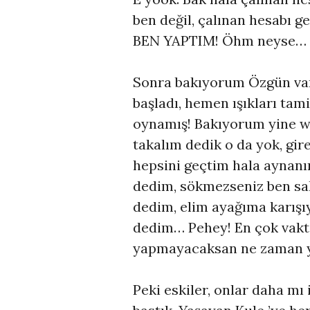
ben değil, çalınan hesabı ge
BEN YAPTIM! Öhm neyse…
Sonra bakıyorum Özgün var
başladı, hemen ışıkları tami
oynamış! Bakıyorum yine w
takalım dedik o da yok, gir
hepsini geçtim hala aynan
dedim, sökmezseniz ben sa
dedim, elim ayağıma karışı
dedim… Pehey! En çok vakti
yapmayacaksan ne zaman y
Peki eskiler, onlar daha mı