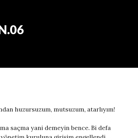
N.06
ımdan huzursuzum, mutsuzum, atarlıyım!
 ama saçma yani demeyin bence. Bi defa
yönetim kuruluna girişim engellendi