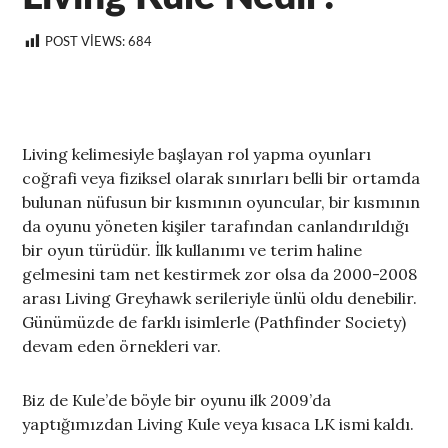
POST VIEWS:
684
Living kelimesiyle başlayan rol yapma oyunları
coğrafi veya fiziksel olarak sınırları belli bir ortamda
bulunan nüfusun bir kısmının oyuncular, bir kısmının
da oyunu yöneten kişiler tarafından canlandırıldığı
bir oyun türüdür. İlk kullanımı ve terim haline
gelmesini tam net kestirmek zor olsa da 2000-2008
arası Living Greyhawk serileriyle ünlü oldu denebilir.
Günümüzde de farklı isimlerle (Pathfinder Society)
devam eden örnekleri var.
Biz de Kule’de böyle bir oyunu ilk 2009’da
yaptığımızdan Living Kule veya kısaca LK ismi kaldı.