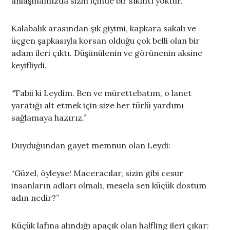
anlaşmamızda sizin içinde bir sıkıntı yoktur.”
Kalabalık arasından şık giyimi, kapkara sakalı ve
üçgen şapkasıyla korsan olduğu çok belli olan bir
adam ileri çıktı. Düşünülenin ve görünenin aksine
keyifliydi.
“Tabii ki Leydim. Ben ve mürettebatım, o lanet
yaratığı alt etmek için size her türlü yardımı
sağlamaya hazırız.”
Duyduğundan gayet memnun olan Leydi:
“Güzel, öyleyse! Maceracılar, sizin gibi cesur
insanların adları olmalı, mesela sen küçük dostum
adın nedir?”
Küçük lafına alındığı apaçık olan halfling ileri çıkar: