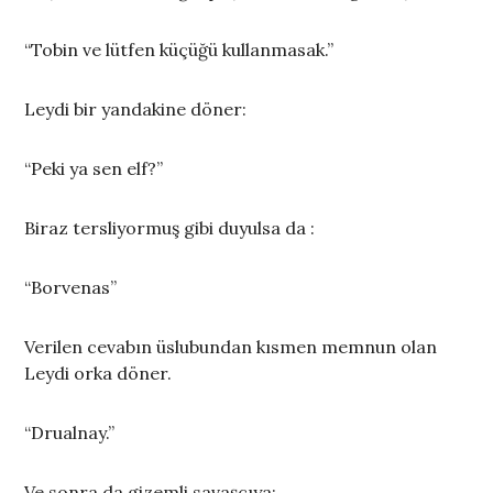
“Tobin ve lütfen küçüğü kullanmasak.”
Leydi bir yandakine döner:
“Peki ya sen elf?”
Biraz tersliyormuş gibi duyulsa da :
“Borvenas”
Verilen cevabın üslubundan kısmen memnun olan
Leydi orka döner.
“Drualnay.”
Ve sonra da gizemli savaşçıya;