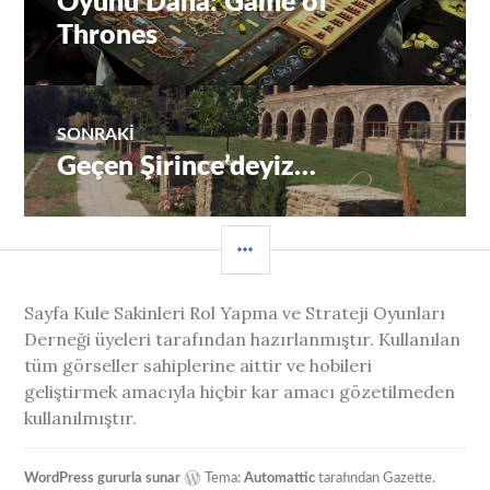
Oyunu Daha: Game of
Thrones
SONRAKI
Geçen Şirince’deyiz…
Sıradaki
Yazı:
YAN
MENÜ
Sayfa Kule Sakinleri Rol Yapma ve Strateji Oyunları
Derneği üyeleri tarafından hazırlanmıştır. Kullanılan
tüm görseller sahiplerine aittir ve hobileri
geliştirmek amacıyla hiçbir kar amacı gözetilmeden
kullanılmıştır.
WordPress gururla sunar
Tema:
Automattic
tarafından Gazette.