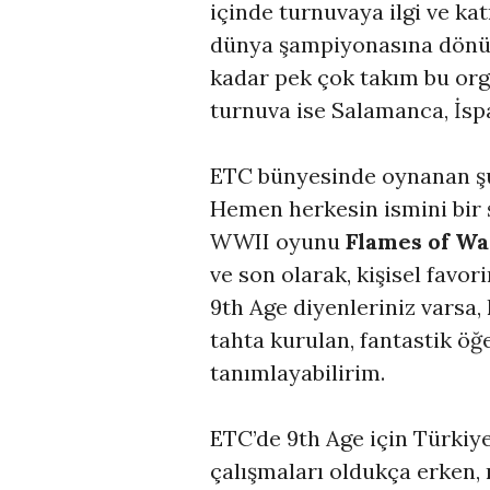
içinde turnuvaya ilgi ve ka
dünya şampiyonasına dönüş
kadar pek çok takım bu org
turnuva ise Salamanca, İs
ETC bünyesinde oynanan şu
Hemen herkesin ismini bir
WWII oyunu
Flames of Wa
ve son olarak, kişisel favo
9th Age diyenleriniz varsa
tahta kurulan, fantastik öğ
tanımlayabilirim.
ETC’de 9th Age için Türkiy
çalışmaları oldukça erken