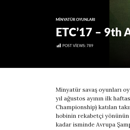
MINYATÜR OYUNLARI
ETC’17 – 9th A
POST VIEWS:
789
Minyatür savaş oyunları oy
yıl ağustos ayının ilk haf
Championship) katılan takım
hobinin rekabetçi yönünün 
kadar isminde Avrupa Şamp