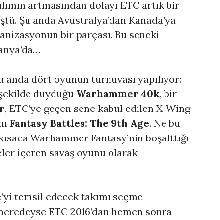
tılımın artmasından dolayı ETC artık bir
tü. Şu anda Avustralya’dan Kanada’ya
anizasyonun bir parçası. Bu seneki
panya’da…
 anda dört oyunun turnuvası yapılıyor:
 şekilde duyduğu
Warhammer 40k
, bir
r
, ETC’ye geçen sene kabul edilen X-Wing
rim
Fantasy Battles: The 9th Age
. Ne bu
, kısaca Warhammer Fantasy’nin boşalttığı
eler içeren savaş oyunu olarak
e’yi temsil edecek takımı seçme
, neredeyse ETC 2016’dan hemen sonra