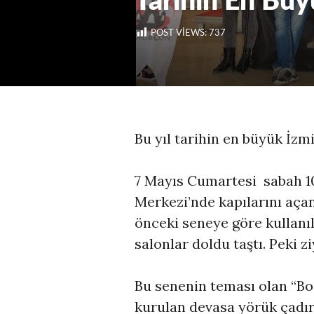
Tarihin En Büy
POST VIEWS:
737
Bu yıl tarihin en büyük İzm
7 Mayıs Cumartesi sabah 1
Merkezi’nde kapılarını açan
önceki seneye göre kullanı
salonlar doldu taştı. Peki zi
Bu senenin teması olan “Boz
kurulan devasa yörük çadır