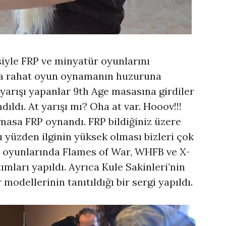
iyle FRP ve minyatür oyunlarını
ha rahat oyun oynamanın huzuruna
t yarışı yapanlar 9th Age masasına girdiler
ıldı. At yarışı mı? Oha at var. Hooov!!!
asa FRP oynandı. FRP bildiğiniz üzere
u yüzden ilginin yüksek olması bizleri çok
r oyunlarında Flames of War, WHFB ve X-
ları yapıldı. Ayrıca Kule Sakinleri’nin
odellerinin tanıtıldığı bir sergi yapıldı.