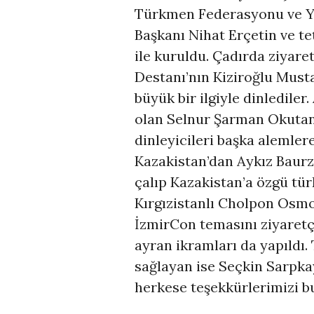
Türkmen Federasyonu ve 
Başkanı Nihat Erçetin ve te
ile kuruldu. Çadırda ziyaret
Destanı’nın Kiziroğlu Mustaf
büyük bir ilgiyle dinlediler
olan Selnur Şarman Okutan 
dinleyicileri başka alemler
Kazakistan’dan Aykız Baur
çalıp Kazakistan’a özgü tür
Kırgızistanlı Cholpon Osmon
İzmirCon temasını ziyaretçi
ayran ikramları da yapıldı.
sağlayan ise Seçkin Sarpkay
herkese teşekkürlerimizi b