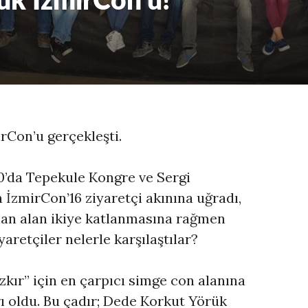
ük İzmirCon’u!
irCon’u gerçekleşti.
0’da Tepekule Kongre ve Sergi
 İzmirCon’16 ziyaretçi akınına uğradı,
lan alan ikiye katlanmasına rağmen
yaretçiler nelerle karşılaştılar?
kır” için en çarpıcı simge con alanına
ı oldu. Bu çadır; Dede Korkut Yörük