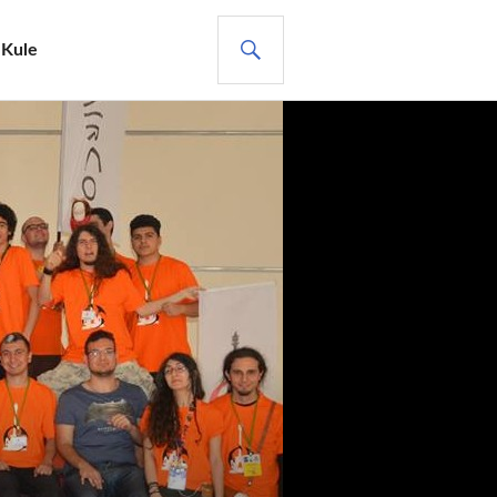
ARA
 Kule