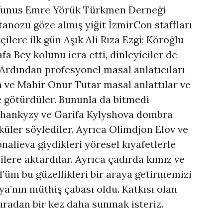
Yunus Emre Yörük Türkmen Derneği
tanozu göze almış yiğit İzmirCon staffları
çilere ilk gün Aşık Ali Rıza Ezgi; Köroğlu
a Bey kolunu icra etti, dinleyiciler de
. Ardından profesyonel masal anlatıcıları
ve Mahir Onur Tutar masal anlattılar ve
e götürdüler. Bununla da bitmedi
zhankyzy ve Garifa Kylyshova dombra
küler söylediler. Ayrıca Olimdjon Elov ve
alieva giydikleri yöresel kıyafetlerle
lere aktardılar. Ayrıca çadırda kımız ve
 Tüm bu güzellikleri bir araya getirmemizi
a’nın müthiş çabası oldu. Katkısı olan
uradan bir kez daha sunmak isteriz.