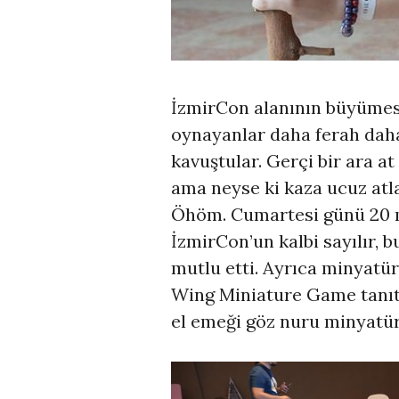
İzmirCon alanının büyümes
oynayanlar daha ferah da
kavuştular. Gerçi bir ara a
ama neyse ki kaza ucuz atlad
Öhöm. Cumartesi günü 20 m
İzmirCon’un kalbi sayılır, b
mutlu etti. Ayrıca minyatü
Wing Miniature Game tanıtım
el emeği göz nuru minyatür m