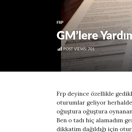
FRP
GM’lere Yardım
POST VIEWS:
701
Frp deyince özellikle gedik
oturumlar geliyor herhalde.
oğuştura oğuştura oynanan 
Ben o tadı hiç alamadım ger
dikkatim dağıldığı için ot