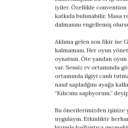
iyiler. Özellikle conventio
katkıda bulunabilir. Masa r
dalmasını engellemiş olurs
Aklıma gelen son fikir ise
kalmaması. Her oyun yönetic
oynatsın. Öte yandan oyun 
var. Sessiz ev ortamında gö
ortamında ilgiyi canlı tutm
nasıl sapladğını ayağa kalk
“Kılıcımı saplıyorum.” deyi
Bu önerilerimizden işinize 
uygulayın. Etkinlikte herha
bizimle bağlantıya geçmek