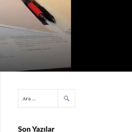
A
r
a
m
a
:
Son Yazılar