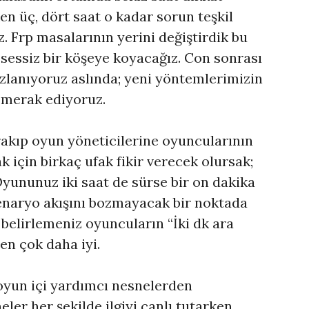
n üç, dört saat o kadar sorun teşkil
 Frp masalarının yerini değiştirdik bu
 sessiz bir köşeye koyacağız. Con sonrası
ızlanıyoruz aslında; yeni yöntemlerimizin
k merak ediyoruz.
rakıp oyun yöneticilerine oyuncularının
ak için birkaç ufak fikir verecek olursak;
ununuz iki saat de sürse bir on dakika
enaryo akışını bozmayacak bir noktada
belirlemeniz oyuncuların “İki dk ara
n çok daha iyi.
oyun içi yardımcı nesnelerden
eler her şekilde ilgiyi canlı tutarken