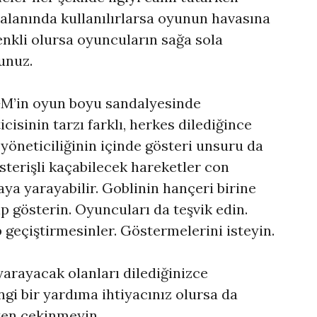
n alanında kullanılırlarsa oyunun havasına
enkli olursa oyuncuların sağa sola
unuz.
 GM’in oyun boyu sandalyesinde
isinin tarzı farklı, herkes dilediğince
yöneticiliğinin içinde gösteri unsuru da
sterişli kaçabilecek hareketler con
aya yarayabilir. Goblinin hançeri birine
ıp gösterin. Oyuncuları da teşvik edin.
p geçiştirmesinler. Göstermelerini isteyin.
yarayacak olanları dilediğinizce
ngi bir yardıma ihtiyacınız olursa da
ten çekinmeyin.