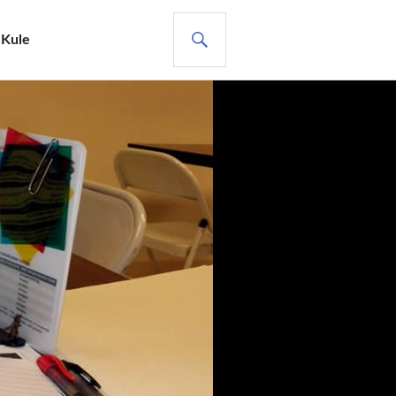
ARA
 Kule