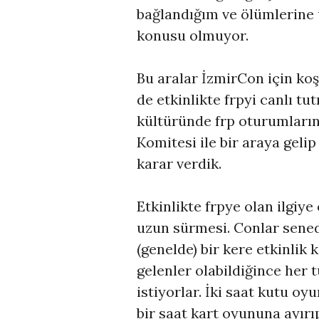
bağlandığım ve ölümlerine
konusu olmuyor.
Bu aralar İzmirCon için k
de etkinlikte frpyi canlı t
kültüründe frp oturumları
Komitesi ile bir araya geli
karar verdik.
Etkinlikte frpye olan ilgiye
uzun sürmesi. Conlar sened
(genelde) bir kere etkinlik 
gelenler olabildiğince her t
istiyorlar. İki saat kutu oy
bir saat kart oyununa ayırı