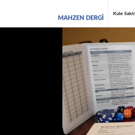
İçeriğe
geç
Kule Sakin
MAHZEN DERGI