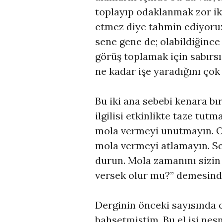
toplayıp odaklanmak zor ike
etmez diye tahmin ediyoruz.
sene gene de; olabildiğince
görüş toplamak için sabırs
ne kadar işe yaradığını ço
Bu iki ana sebebi kenara bı
ilgilisi etkinlikte taze tutm
mola vermeyi unutmayın. Oy
mola vermeyi atlamayın. S
durun. Mola zamanını sizin 
versek olur mu?” demesinde
Derginin önceki sayısında 
bahsetmiştim. Bu el işi nesn