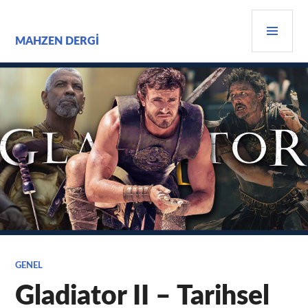
İçeriğe
BIRI
geç
MEN
MAHZEN DERGI
GENEL
Gladiator II – Tarihsel