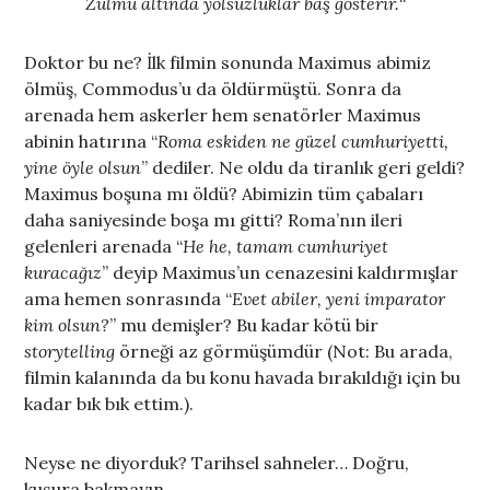
Zulmü altında yolsuzluklar baş gösterir.
“
Doktor bu ne? İlk filmin sonunda Maximus abimiz
ölmüş, Commodus’u da öldürmüştü. Sonra da
arenada hem askerler hem senatörler Maximus
abinin hatırına “
Roma eskiden ne güzel cumhuriyetti,
yine öyle olsun
” dediler. Ne oldu da tiranlık geri geldi?
Maximus boşuna mı öldü? Abimizin tüm çabaları
daha saniyesinde boşa mı gitti? Roma’nın ileri
gelenleri arenada “
He he, tamam cumhuriyet
kuracağız
” deyip Maximus’un cenazesini kaldırmışlar
ama hemen sonrasında “
Evet abiler, yeni imparator
kim olsun?
” mu demişler? Bu kadar kötü bir
storytelling
örneği az görmüşümdür (Not: Bu arada,
filmin kalanında da bu konu havada bırakıldığı için bu
kadar bık bık ettim.).
Neyse ne diyorduk? Tarihsel sahneler… Doğru,
kusura bakmayın…