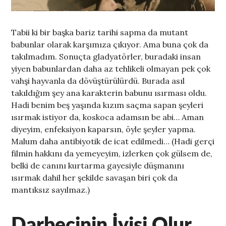
Tabii ki bir başka bariz tarihi sapma da mutant
babunlar olarak karşımıza çıkıyor. Ama buna çok da
takılmadım. Sonuçta gladyatörler, buradaki insan
yiyen babunlardan daha az tehlikeli olmayan pek çok
vahşi hayvanla da dövüştürülürdü. Burada asıl
takıldığım şey ana karakterin babunu ısırması oldu.
Hadi benim beş yaşında kızım saçma sapan şeyleri
ısırmak istiyor da, koskoca adamsın be abi… Aman
diyeyim, enfeksiyon kaparsın, öyle şeyler yapma.
Malum daha antibiyotik de icat edilmedi… (Hadi gerçi
filmin hakkını da yemeyeyim, izlerken çok gülsem de,
belki de canını kurtarma gayesiyle düşmanını
ısırmak dahil her şekilde savaşan biri çok da
mantıksız sayılmaz.)
Darbecinin İyisi Olur