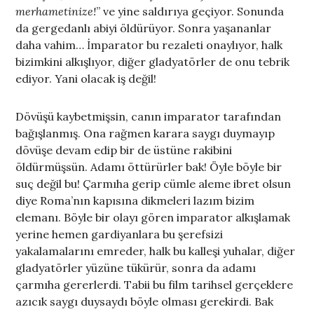
merhametinize!
” ve yine saldırıya geçiyor. Sonunda
da gergedanlı abiyi öldürüyor. Sonra yaşananlar
daha vahim… İmparator bu rezaleti onaylıyor, halk
bizimkini alkışlıyor, diğer gladyatörler de onu tebrik
ediyor. Yani olacak iş değil!
Dövüşü kaybetmişsin, canın imparator tarafından
bağışlanmış. Ona rağmen karara saygı duymayıp
dövüşe devam edip bir de üstüne rakibini
öldürmüşsün. Adamı öttürürler bak! Öyle böyle bir
suç değil bu! Çarmıha gerip cümle aleme ibret olsun
diye Roma’nın kapısına dikmeleri lazım bizim
elemanı. Böyle bir olayı gören imparator alkışlamak
yerine hemen gardiyanlara bu şerefsizi
yakalamalarını emreder, halk bu kalleşi yuhalar, diğer
gladyatörler yüzüne tükürür, sonra da adamı
çarmıha gererlerdi. Tabii bu film tarihsel gerçeklere
azıcık saygı duysaydı böyle olması gerekirdi. Bak