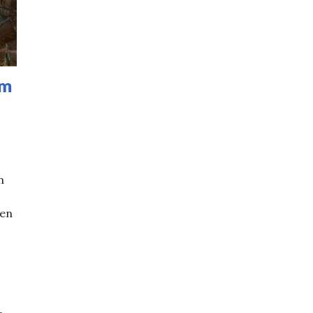
üm
n
ken