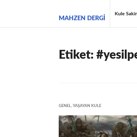
İçeriğe
geç
Kule Sakin
MAHZEN DERGI
Etiket:
#yesilp
GENEL
,
YAŞAYAN KULE