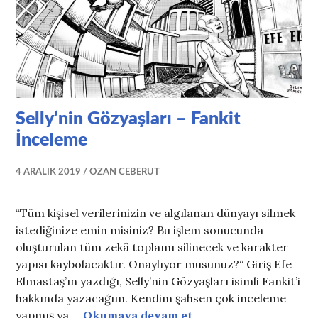
Selly’nin Gözyaşları – Fankit
İnceleme
4 ARALIK 2019
OZAN CEBERUT
“Tüm kişisel verilerinizin ve algılanan dünyayı silmek
istediğinize emin misiniz? Bu işlem sonucunda
oluşturulan tüm zekâ toplamı silinecek ve karakter
yapısı kaybolacaktır. Onaylıyor musunuz?“ Giriş Efe
Elmastaş’ın yazdığı, Selly’nin Gözyaşları isimli Fankit’i
hakkında yazacağım. Kendim şahsen çok inceleme
Selly’nin Gözyaşları 
yapmış ya …
Okumaya devam et