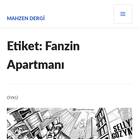
İçeriğe
BIRI
geç
MEN
MAHZEN DERGI
Etiket:
Fanzin
Apartmanı
ÖYKÜ