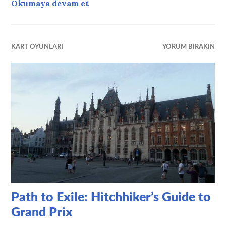
Path to Exile: Barcelona’ya Gide
Okumaya devam et
KART OYUNLARI
YORUM BIRAKIN
Path to Exile: Hitchhiker’s Guide to
Grand Prix