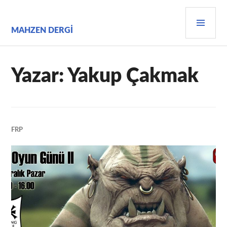
İçeriğe
BIRI
geç
MEN
MAHZEN DERGI
Yazar:
Yakup Çakmak
FRP