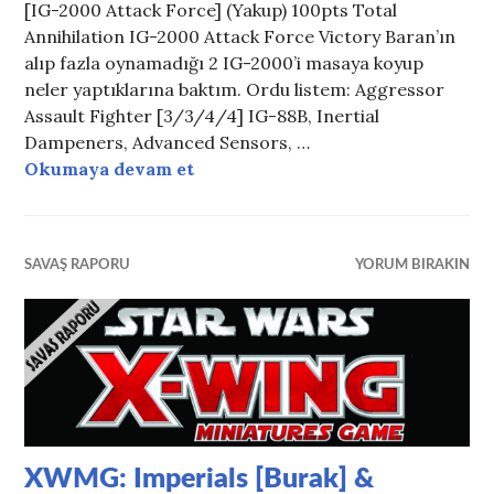
[IG-2000 Attack Force] (Yakup) 100pts Total
Annihilation IG-2000 Attack Force Victory Baran’ın
alıp fazla oynamadığı 2 IG-2000’i masaya koyup
neler yaptıklarına baktım. Ordu listem: Aggressor
Assault Fighter [3/3/4/4] IG-88B, Inertial
Dampeners, Advanced Sensors, …
XWMG: Imperials [Burak] & Villa
Okumaya devam et
SAVAŞ RAPORU
YORUM BIRAKIN
XWMG: Imperials [Burak] &