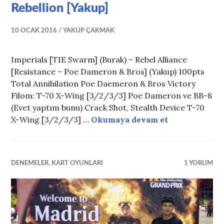
Rebellion [Yakup]
10 OCAK 2016
YAKUP ÇAKMAK
Imperials [TIE Swarm] (Burak) – Rebel Alliance
[Resistance – Poe Dameron & Bros] (Yakup) 100pts
Total Annihilation Poe Daemeron & Bros Victory
Filom: T-70 X-Wing [3/2/3/3] Poe Dameron ve BB-8
(Evet yaptım bunu) Crack Shot, Stealth Device T-70
XWMG: Imperi
X-Wing [3/2/3/3] …
Okumaya devam et
DENEMELER
,
KART OYUNLARI
1 YORUM