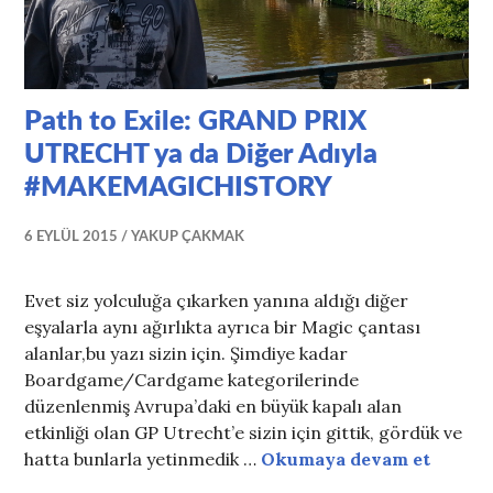
Path to Exile: GRAND PRIX
UTRECHT ya da Diğer Adıyla
#MAKEMAGICHISTORY
6 EYLÜL 2015
YAKUP ÇAKMAK
Evet siz yolculuğa çıkarken yanına aldığı diğer
eşyalarla aynı ağırlıkta ayrıca bir Magic çantası
alanlar,bu yazı sizin için. Şimdiye kadar
Boardgame/Cardgame kategorilerinde
düzenlenmiş Avrupa’daki en büyük kapalı alan
etkinliği olan GP Utrecht’e sizin için gittik, gördük ve
Path t
hatta bunlarla yetinmedik …
Okumaya devam et