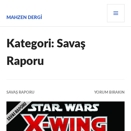
İçeriğe
BIRI
geç
MEN
MAHZEN DERGI
Kategori:
Savaş
Raporu
SAVAŞ RAPORU
YORUM BIRAKIN