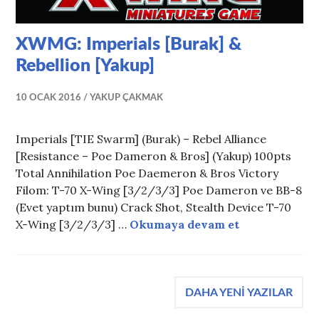
XWMG: Imperials [Burak] &
Rebellion [Yakup]
10 OCAK 2016
YAKUP ÇAKMAK
Imperials [TIE Swarm] (Burak) – Rebel Alliance
[Resistance – Poe Dameron & Bros] (Yakup) 100pts
Total Annihilation Poe Daemeron & Bros Victory
Filom: T-70 X-Wing [3/2/3/3] Poe Dameron ve BB-8
(Evet yaptım bunu) Crack Shot, Stealth Device T-70
XWMG: Imperi
X-Wing [3/2/3/3] …
Okumaya devam et
Yazı
DAHA YENI YAZILAR