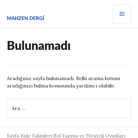
İçeriğe
BIRI
geç
MEN
MAHZEN DERGI
Bulunamadı
Aradığınız sayfa bulunamadı. Belki arama kutusu
aradığınızı bulma konusunda yardımcı olabilir.
Arama:
Sayfa Kule Sakinleri Rol Yapma ve Strateji Oyunları