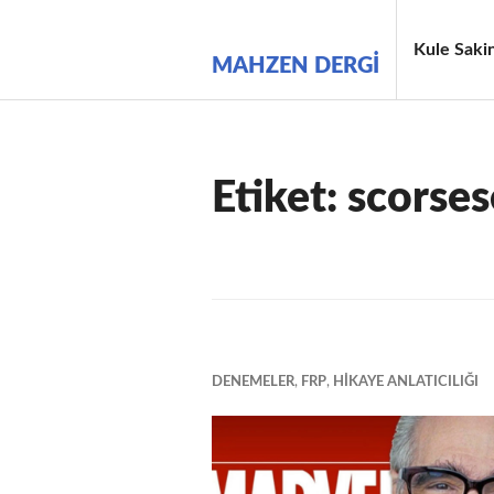
İçeriğe
geç
Kule Sakin
MAHZEN DERGI
Etiket:
scorses
DENEMELER
,
FRP
,
HIKAYE ANLATICILIĞI