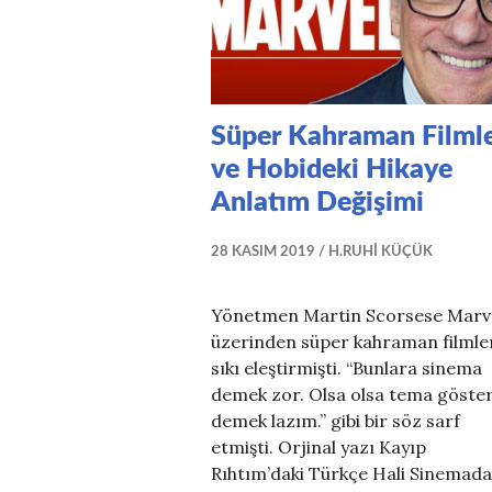
Süper Kahraman Filmle
ve Hobideki Hikaye
Anlatım Değişimi
28 KASIM 2019
H.RUHI KÜÇÜK
Yönetmen Martin Scorsese Marv
üzerinden süper kahraman filmler
sıkı eleştirmişti. “Bunlara sinema
demek zor. Olsa olsa tema göster
demek lazım.” gibi bir söz sarf
etmişti. Orjinal yazı Kayıp
Rıhtım’daki Türkçe Hali Sinemad