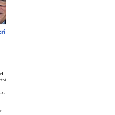
ri
el
ini
isi
an