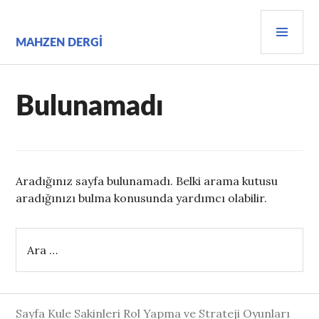
İçeriğe
BIRI
geç
MEN
MAHZEN DERGI
Bulunamadı
Aradığınız sayfa bulunamadı. Belki arama kutusu
aradığınızı bulma konusunda yardımcı olabilir.
Arama:
Sayfa Kule Sakinleri Rol Yapma ve Strateji Oyunları