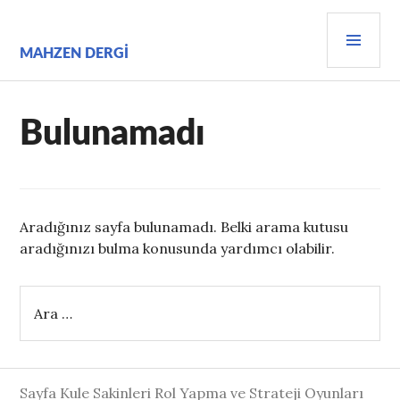
İçeriğe
BIRI
geç
MEN
MAHZEN DERGI
Bulunamadı
Aradığınız sayfa bulunamadı. Belki arama kutusu
aradığınızı bulma konusunda yardımcı olabilir.
Arama:
Sayfa Kule Sakinleri Rol Yapma ve Strateji Oyunları