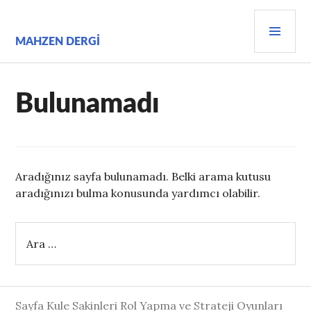
İçeriğe
BIRI
geç
MEN
MAHZEN DERGI
Bulunamadı
Aradığınız sayfa bulunamadı. Belki arama kutusu
aradığınızı bulma konusunda yardımcı olabilir.
Arama:
Sayfa Kule Sakinleri Rol Yapma ve Strateji Oyunları