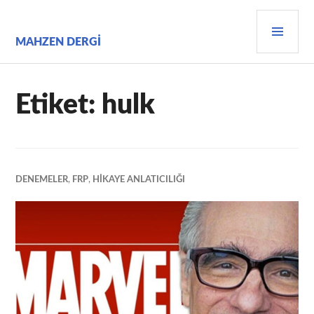
İçeriğe
BIRI
geç
MEN
MAHZEN DERGI
Etiket:
hulk
DENEMELER
,
FRP
,
HIKAYE ANLATICILIĞI