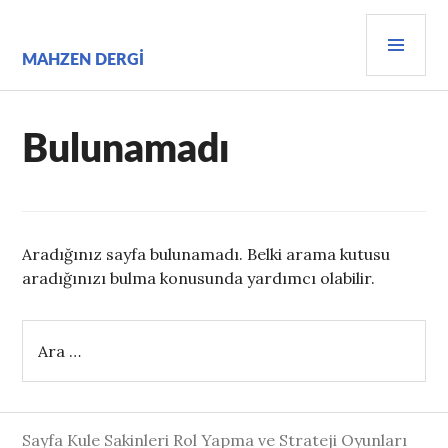
İçeriğe
BIRI
geç
MEN
MAHZEN DERGI
Bulunamadı
Aradığınız sayfa bulunamadı. Belki arama kutusu
aradığınızı bulma konusunda yardımcı olabilir.
Arama:
Sayfa Kule Sakinleri Rol Yapma ve Strateji Oyunları