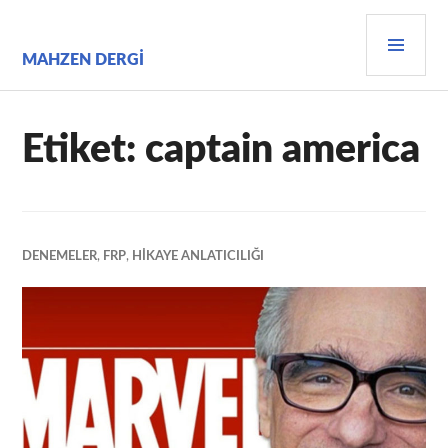
İçeriğe
BIRI
geç
MEN
MAHZEN DERGI
Etiket:
captain america
DENEMELER
,
FRP
,
HIKAYE ANLATICILIĞI