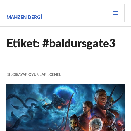
İçeriğe
BIRI
geç
MEN
MAHZEN DERGI
Etiket:
#baldursgate3
BILGISAYAR OYUNLARI
,
GENEL