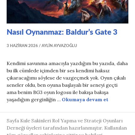
Nasıl Oynanmaz: Baldur’s Gate 3
3 HAZIRAN 2026
AYLIN AYVAZOĞLU
Kendimi savunma amacıyla yazdığım bu yazıda, daha
bu ilk cümlede içimden bir ses kendimi haksız
çıkaracağımı söylese de vazgeçmek yok. Oyun çıkalı
seneler oldu, ben oyuna başlayalı bir seneyi geçti
ama benim BG3 oyun logosu ile bakışa bakışa
Nasıl Oyna
yaşadığım gerginliğin …
Okumaya devam et
Sayfa Kule Sakinleri Rol Yapma ve Strateji Oyunları
Derneği üyeleri tarafından hazırlanmıştır. Kullanılan
tüm görseller sahiplerine aittir ve hobileri