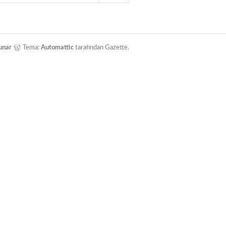
unar
Tema:
Automattic
tarafından Gazette.