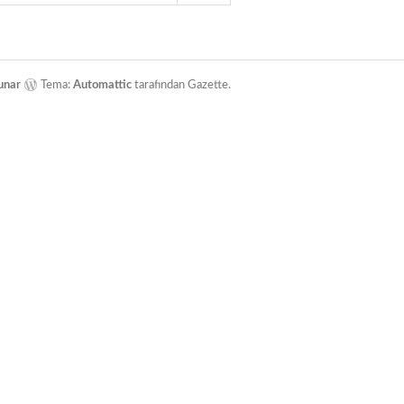
unar
Tema:
Automattic
tarafından Gazette.