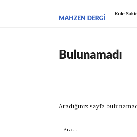
İçeriğe
geç
Kule Sakin
MAHZEN DERGI
Bulunamadı
Aradığınız sayfa bulunamad
Arama: