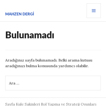
İçeriğe
BIRI
geç
MEN
MAHZEN DERGI
Bulunamadı
Aradığınız sayfa bulunamadı. Belki arama kutusu
aradığınızı bulma konusunda yardımcı olabilir.
Arama:
Sayfa Kule Sakinleri Rol Yapma ve Strateji Oyunları