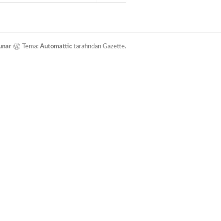
unar
Tema:
Automattic
tarafından Gazette.