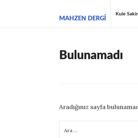
İçeriğe
geç
Kule Sakin
MAHZEN DERGI
Bulunamadı
Aradığınız sayfa bulunamad
Arama: