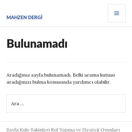
İçeriğe
BIRI
geç
MEN
MAHZEN DERGI
Bulunamadı
Aradığınız sayfa bulunamadı. Belki arama kutusu
aradığınızı bulma konusunda yardımcı olabilir.
Arama:
Sayfa Kule Sakinleri Rol Yapma ve Strateji Oyunları