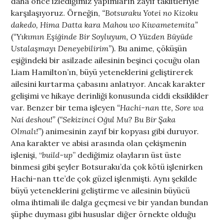
daha önce izlediğimiz yapımların zayıf taklitleriyle
karşılaşıyoruz. Örneğin,
“Botsuraku Yotei no Kizoku
dakedo, Hima Datta kara Mahou wo Kiwametemita”
(
“Yıkımın Eşiğinde Bir Soyluyum, O Yüzden Büyüde
Ustalaşmayı Deneyebilirim”
). Bu anime, çöküşün
eşiğindeki bir asilzade ailesinin beşinci çocuğu olan
Liam Hamilton’ın, büyü yeteneklerini geliştirerek
ailesini kurtarma çabasını anlatıyor. Ancak karakter
gelişimi ve hikaye derinliği konusunda ciddi eksiklikler
var. Benzer bir tema işleyen
“Hachi-nan tte, Sore wa
Nai deshou!”
(
“Sekizinci Oğul Mu? Bu Bir Şaka
Olmalı!”
) animesinin zayıf bir kopyası gibi duruyor.
Ana karakter ve abisi arasında olan çekişmenin
işlenişi, “
build-up
” dediğimiz olayların üst üste
binmesi gibi şeyler Botsuraku’da çok kötü işlenirken
Hachi-nan tte’de çok güzel işlenmişti. Aynı şekilde
büyü yeteneklerini geliştirme ve ailesinin büyücü
olma ihtimali ile dalga geçmesi ve bir yandan bundan
şüphe duyması gibi hususlar diğer örnekte olduğu