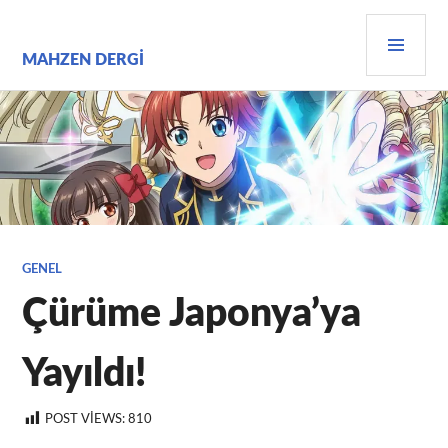
İçeriğe
BIRI
geç
MEN
MAHZEN DERGI
GENEL
Çürüme Japonya’ya
Yayıldı!
POST VIEWS:
810