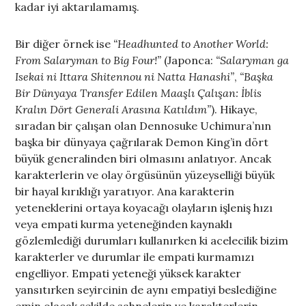
kadar iyi aktarılamamış.
Bir diğer örnek ise
“Headhunted to Another World:
From Salaryman to Big Four!”
(Japonca:
“Salaryman ga
Isekai ni Ittara Shitennou ni Natta Hanashi”
,
“Başka
Bir Dünyaya Transfer Edilen Maaşlı Çalışan: İblis
Kralın Dört Generali Arasına Katıldım”
). Hikaye,
sıradan bir çalışan olan Dennosuke Uchimura’nın
başka bir dünyaya çağrılarak Demon King’in dört
büyük generalinden biri olmasını anlatıyor. Ancak
karakterlerin ve olay örgüsünün yüzeyselliği büyük
bir hayal kırıklığı yaratıyor. Ana karakterin
yeteneklerini ortaya koyacağı olayların işleniş hızı
veya empati kurma yeteneğinden kaynaklı
gözlemlediği durumları kullanırken ki acelecilik bizim
karakterler ve durumlar ile empati kurmamızı
engelliyor. Empati yeteneği yüksek karakter
yansıtırken seyircinin de aynı empatiyi beslediğine
emin olacak şekilde sahnelerin ve karakterlerin