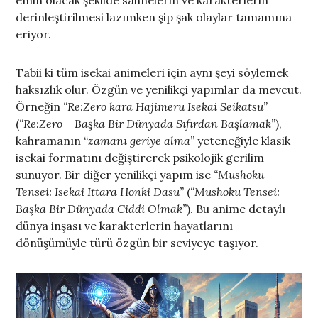
derinleştirilmesi lazımken şip şak olaylar tamamına
eriyor.
Tabii ki tüm isekai animeleri için aynı şeyi söylemek
haksızlık olur. Özgün ve yenilikçi yapımlar da mevcut.
Örneğin
“Re:Zero kara Hajimeru Isekai Seikatsu”
(
“Re:Zero – Başka Bir Dünyada Sıfırdan Başlamak”
),
kahramanın “
zamanı geriye alma
” yeteneğiyle klasik
isekai formatını değiştirerek psikolojik gerilim
sunuyor. Bir diğer yenilikçi yapım ise
“Mushoku
Tensei: Isekai Ittara Honki Dasu”
(
“Mushoku Tensei:
Başka Bir Dünyada Ciddi Olmak”
). Bu anime detaylı
dünya inşası ve karakterlerin hayatlarını
dönüşümüyle türü özgün bir seviyeye taşıyor.