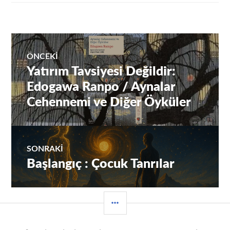
Yazı
ÖNCEKI
Yatırım Tavsiyesi Değildir:
Önceki
gezinmesi
yazı:
Edogawa Ranpo / Aynalar
Cehennemi ve Diğer Öyküler
SONRAKI
Başlangıç : Çocuk Tanrılar
Sıradaki
Yazı:
YAN
MENÜ