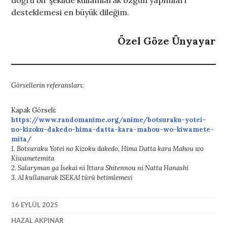
doğru bir şekilde kullanılarak özgün yapımları
desteklemesi en büyük dileğim.
Özel Göze Ünyayar
Görsellerin referansları:
Kapak Görseli:
https://www.randomanime.org/anime/botsuraku-yotei-
no-kizoku-dakedo-hima-datta-kara-mahou-wo-kiwamete-
mita/
1. Botsuraku Yotei no Kizoku dakedo, Hima Datta kara Mahou wo
Kiwametemita
2. Salaryman ga Isekai ni Ittara Shitennou ni Natta Hanashi
3. AI kullanarak ISEKAI türü betimlemesi
16 EYLÜL 2025
HAZAL AKPINAR