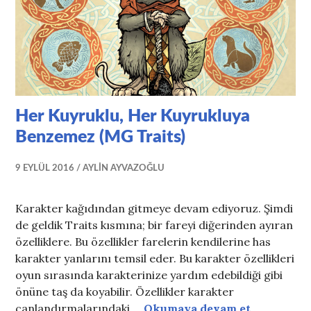
Her Kuyruklu, Her Kuyrukluya
Benzemez (MG Traits)
9 EYLÜL 2016
AYLIN AYVAZOĞLU
Karakter kağıdından gitmeye devam ediyoruz. Şimdi
de geldik Traits kısmına; bir fareyi diğerinden ayıran
özelliklere. Bu özellikler farelerin kendilerine has
karakter yanlarını temsil eder. Bu karakter özellikleri
oyun sırasında karakterinize yardım edebildiği gibi
önüne taş da koyabilir. Özellikler karakter
Her Kuyru
canlandırmalarındaki …
Okumaya devam et