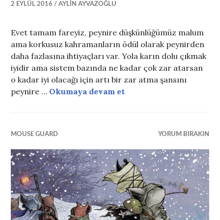
2 EYLÜL 2016
AYLIN AYVAZOĞLU
Evet tamam fareyiz, peynire düşkünlüğümüz malum
ama korkusuz kahramanların ödül olarak peynirden
daha fazlasına ihtiyaçları var. Yola karın dolu çıkmak
iyidir ama sistem bazında ne kadar çok zar atarsan
o kadar iyi olacağı için artı bir zar atma şansını
Muhafızlara Ödül İçin 
peynire …
Okumaya devam et
MOUSE GUARD
YORUM BIRAKIN