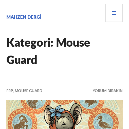
İçeriğe
BIRI
geç
MEN
MAHZEN DERGI
Kategori:
Mouse
Guard
FRP
,
MOUSE GUARD
YORUM BIRAKIN