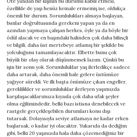
Öte yandan bir kişinin bu durumu kabul etmesi,
özellikle de yaşı henüz kemale ermemiş ise, oldukça
önemli bir durum. Sorumlulukları almaya başlayan,
bunlar doğrultusunda gerekeni yapan ya da en
azından yapmaya çalışan herkes, öyle ya da böyle bir
ödül alacak ve en başındaki halinden çok daha bilinçli
ve bilgili, daha üst mertebeye atlamış bir şekilde bu
yolculuğunu tamamlayacaktır. Elbette bunu çok
büyük bir olay olarak düşünmemek lazım. Çünkü bu
işin bir sonu yok. Sorumluluklar yaş ilerledikçe sadece
daha artarak, daha önemli hale gelere üstümüze
yağıyor sürekli. Ve ilk başta önümüze çıkan engeller,
gereklilikler ve sorumluluklar ilerleyen yaşımızda
karşılaşacaklarımıza kıyasla çok daha ufak şeyler
olma eğilimindedir, belki bazı istisna denebilecek ve
rastgele gerçekleşebilen durumları konu dışı
tutarsak. Dolayısıyla seviye atlamaya ne kadar erken
başlarsak, o kadar iyi olacaktır. Yukarıda da dediğim
gibi, belki 20 yaşınızda hala daha çözemediğiniz bir