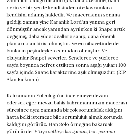
zamanlar olduğu insanın çok daha ötesinde, daha
derin ve bir yerde kendisinden öte kavramlara
kendisini adamış haldedir. Ve macerasının sonuna
geldiği zaman yine Karanlık Lord’un yanına geri
dönmüştür ancak yanından ayrılırken ki Snape artık
değişmiş, daha yüce ideallere sahip, daha önemli
planları olan birisi olmuştur. Ve en nihayetinde de
bunların peşindeyken canından olmuştur. Ve
okuyanlar Snape’i severler. Senelerce ve yüzlerce
sayfa boyunca nefret ettikten sonra aşağı yukarı 100
sayfa içinde Snape karakterine aşık olmuşuzdur. (RIP
Alan Rickman)
Kahramanın Yolculuğu’nu incelemeye devam
edersek eğer mevzu bahis kahramanımızın macerası
süresince aynı zamanda birçok sorumluluk aldığını
hatta belki istemese bile sorumluluk almak zorunda
kaldığını görürüz. Han Solo örneğine bakarsak
görünürde “
Etliye sütlüye karışmam, ben parama