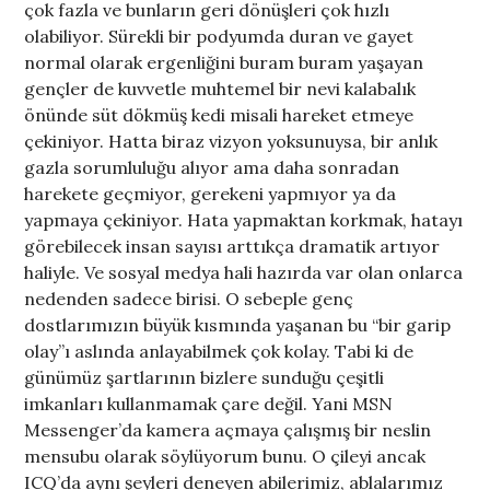
çok fazla ve bunların geri dönüşleri çok hızlı
olabiliyor. Sürekli bir podyumda duran ve gayet
normal olarak ergenliğini buram buram yaşayan
gençler de kuvvetle muhtemel bir nevi kalabalık
önünde süt dökmüş kedi misali hareket etmeye
çekiniyor. Hatta biraz vizyon yoksunuysa, bir anlık
gazla sorumluluğu alıyor ama daha sonradan
harekete geçmiyor, gerekeni yapmıyor ya da
yapmaya çekiniyor. Hata yapmaktan korkmak, hatayı
görebilecek insan sayısı arttıkça dramatik artıyor
haliyle. Ve sosyal medya hali hazırda var olan onlarca
nedenden sadece birisi. O sebeple genç
dostlarımızın büyük kısmında yaşanan bu “bir garip
olay”ı aslında anlayabilmek çok kolay. Tabi ki de
günümüz şartlarının bizlere sunduğu çeşitli
imkanları kullanmamak çare değil. Yani MSN
Messenger’da kamera açmaya çalışmış bir neslin
mensubu olarak söylüyorum bunu. O çileyi ancak
ICQ’da aynı şeyleri deneyen abilerimiz, ablalarımız