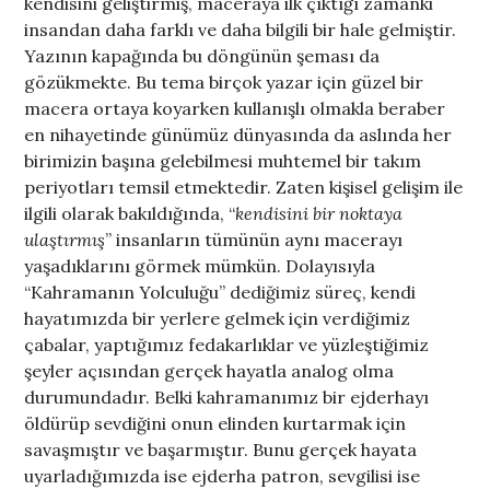
kendisini geliştirmiş, maceraya ilk çıktığı zamanki
insandan daha farklı ve daha bilgili bir hale gelmiştir.
Yazının kapağında bu döngünün şeması da
gözükmekte. Bu tema birçok yazar için güzel bir
macera ortaya koyarken kullanışlı olmakla beraber
en nihayetinde günümüz dünyasında da aslında her
birimizin başına gelebilmesi muhtemel bir takım
periyotları temsil etmektedir. Zaten kişisel gelişim ile
ilgili olarak bakıldığında, “
kendisini bir noktaya
ulaştırmış
” insanların tümünün aynı macerayı
yaşadıklarını görmek mümkün. Dolayısıyla
“Kahramanın Yolculuğu” dediğimiz süreç, kendi
hayatımızda bir yerlere gelmek için verdiğimiz
çabalar, yaptığımız fedakarlıklar ve yüzleştiğimiz
şeyler açısından gerçek hayatla analog olma
durumundadır. Belki kahramanımız bir ejderhayı
öldürüp sevdiğini onun elinden kurtarmak için
savaşmıştır ve başarmıştır. Bunu gerçek hayata
uyarladığımızda ise ejderha patron, sevgilisi ise