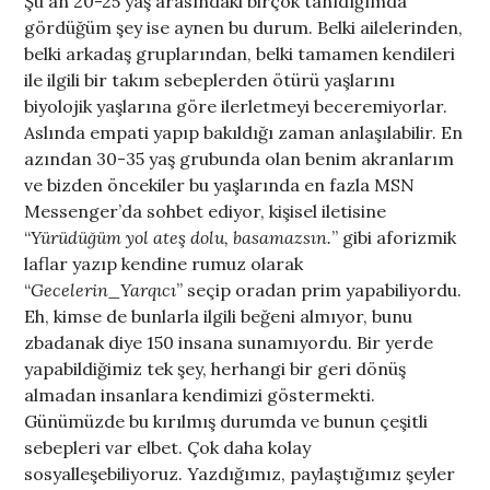
Şu an 20-25 yaş arasındaki birçok tanıdığımda
gördüğüm şey ise aynen bu durum. Belki ailelerinden,
belki arkadaş gruplarından, belki tamamen kendileri
ile ilgili bir takım sebeplerden ötürü yaşlarını
biyolojik yaşlarına göre ilerletmeyi beceremiyorlar.
Aslında empati yapıp bakıldığı zaman anlaşılabilir. En
azından 30-35 yaş grubunda olan benim akranlarım
ve bizden öncekiler bu yaşlarında en fazla MSN
Messenger’da sohbet ediyor, kişisel iletisine
“
Yürüdüğüm yol ateş dolu, basamazsın.
” gibi aforizmik
laflar yazıp kendine rumuz olarak
“
Gecelerin_Yarqıcı
” seçip oradan prim yapabiliyordu.
Eh, kimse de bunlarla ilgili beğeni almıyor, bunu
zbadanak diye 150 insana sunamıyordu. Bir yerde
yapabildiğimiz tek şey, herhangi bir geri dönüş
almadan insanlara kendimizi göstermekti.
Günümüzde bu kırılmış durumda ve bunun çeşitli
sebepleri var elbet. Çok daha kolay
sosyalleşebiliyoruz. Yazdığımız, paylaştığımız şeyler