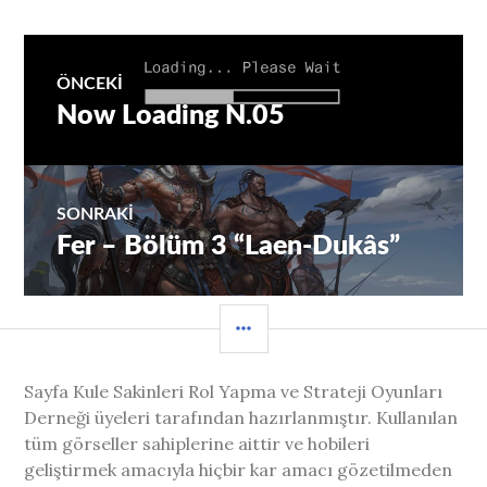
Yazı
ÖNCEKI
Now Loading N.05
Önceki
gezinmesi
yazı:
SONRAKI
Fer – Bölüm 3 “Laen-Dukâs”
Sıradaki
Yazı:
YAN
MENÜ
Sayfa Kule Sakinleri Rol Yapma ve Strateji Oyunları
Derneği üyeleri tarafından hazırlanmıştır. Kullanılan
tüm görseller sahiplerine aittir ve hobileri
geliştirmek amacıyla hiçbir kar amacı gözetilmeden