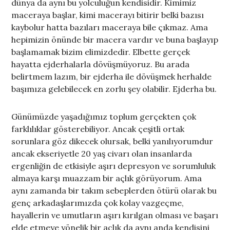
dünya da aynı bu yolculuğun kendisidir. Kimimiz
maceraya başlar, kimi macerayı bitirir belki bazısı
kaybolur hatta bazıları maceraya bile çıkmaz. Ama
hepimizin önünde bir macera vardır ve buna başlayıp
başlamamak bizim elimizdedir. Elbette gerçek
hayatta ejderhalarla dövüşmüyoruz. Bu arada
belirtmem lazım, bir ejderha ile dövüşmek herhalde
başımıza gelebilecek en zorlu şey olabilir. Ejderha bu.
Günümüzde yaşadığımız toplum gerçekten çok
farklılıklar gösterebiliyor. Ancak çeşitli ortak
sorunlara göz dikecek olursak, belki yanılıyorumdur
ancak ekseriyetle 20 yaş civarı olan insanlarda
ergenliğin de etkisiyle aşırı depresyon ve sorumluluk
almaya karşı muazzam bir açlık görüyorum. Ama
aynı zamanda bir takım sebeplerden ötürü olarak bu
genç arkadaşlarımızda çok kolay vazgeçme,
hayallerin ve umutların aşırı kırılgan olması ve başarı
elde etmeye yönelik bir açlık da aynı anda kendisini