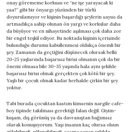
onay görememe korkusu ve “ne işe yarayacak ki
yaa?” gibi bir önyargı yüzünden bir türlü
doyurulamıyor ve kişinin başardığı şeylerin sayısı da
artmadıkça sahip olunan ön yargı ve korkular daha
da büyüyor ve en nihayetinde aşılması çok daha zor
bir engel teşkil ediyor. Bu noktada kişinin içerisinde
bulunduğu durumu kabullenmesi oldukça önemli bir
şey. Zamanın da geçtiğini düşünecek olursak belki
20-25 yaşlarında başarısız birisi olmanın çok da bir
önemi olmasa bile 30-35 yaşında hala aynı şekilde
başarısız birisi olmak gerçekten çok kötü bir şey.
Yaşlı bir çocuk olmak kadar herhalde çirkin bir şey
yoktur.
Tabi burada çocuktan kastım kimsenin nargile cafe-
boy tipinde takılması gerektiği falan değil. Giyim-
kuşam, dış görünüş ya da davranıştan bağımsız
olarak konuşuyorum. Yaşı insanın kaç olursa olsun
gülebilmeli, eğlenebilmeli, saçma sapan şekilde