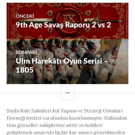
Yazı
ÖNCEKI
9th Age Savaş Raporu 2 vs 2
Önceki
gezinmesi
yazı:
SONRAKI
Ulm Harekâtı Oyun Serisi –
Sıradaki
Yazı:
1805
YAN
MENÜ
Sayfa Kule Sakinleri Rol Yapma ve Strateji Oyunları
Derneği üyeleri tarafından hazırlanmıştır. Kullanılan
tüm görseller sahiplerine aittir ve hobileri
geliştirmek amacıyla hiçbir kar amacı gözetilmeden